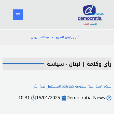
خطي
لى
لمحتوى
الناشر ورئيس التحرير : د. عبدالله بارودي
رأي وكلمة
|
لبنان - سياسة
سلام “يمدّ اليدّ” لحكومة كفاءات: المستقبل يبدأ الآن
10:31
15/01/2025
Democratia News