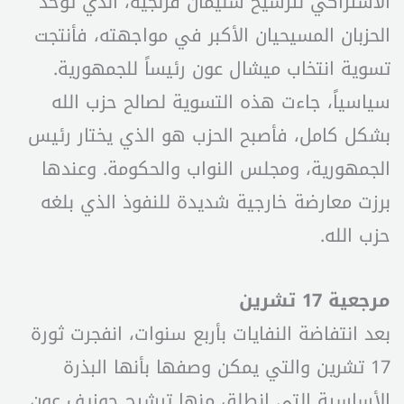
الاشتراكي لترشيح سليمان فرنجية، الذي توحد
الحزبان المسيحيان الأكبر في مواجهته، فأنتجت
تسوية انتخاب ميشال عون رئيساً للجمهورية.
سياسياً، جاءت هذه التسوية لصالح حزب الله
بشكل كامل، فأصبح الحزب هو الذي يختار رئيس
الجمهورية، ومجلس النواب والحكومة. وعندها
برزت معارضة خارجية شديدة للنفوذ الذي بلغه
حزب الله.
مرجعية 17 تشرين
بعد انتفاضة النفايات بأربع سنوات، انفجرت ثورة
17 تشرين والتي يمكن وصفها بأنها البذرة
الأساسية التي انطلق منها ترشيح جوزيف عون