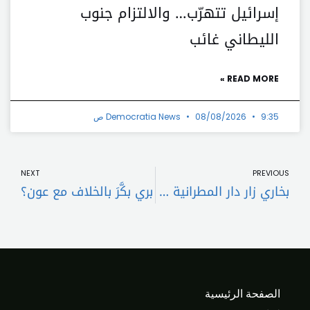
إسرائيل تتهرّب… والالتزام جنوب
الليطاني غائب
READ MORE »
9:35 ص
08/08/2026
Democratia News
t
Prev
NEXT
PREVIOUS
بخاري زار دار المطرانية في طرابلس: المملكة تأمل في استعادة لبنان لدوره الريادي
بري بكَّرَ بالخلاف مع عون؟
الصفحة الرئيسية