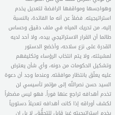
وهواجسها ومواقفها الرافضة لتعديل يخدم
استراتيجيته. فضلاً عن أنه ما الفائدة، بالنسبة
إليه، من تحريك المياه في ملف دقيق وحساس
طالما أن القرار الاستراتيجي بيده، ولا أحد لديه
القدرة على نزع سلاحه، وأخضع الدستور
لمشيئته، ولا يتم انتخاب الرؤساء وتكليفهم
وتشكيل الحكومات من دونه، وأي شأن يعترض
عليه يعلّق بانتظار موافقته. وعندما وجد أن دعوة
السيد حسن نصراللّه إلى مؤتمر تأسيسي لن
تخدم أهدافه تراجع عنها فوراً. فهو ليس مضطراً
لكشف أوراقه إذا كانت أهدافه تعديلاً دستورياً
يخدم استراتيجيته غيرَ قابل للتحقُّق. لا بل إن