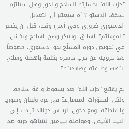
“حزب اللّه” بخسارته السلاح والدور وهل سيلتزم
بسقف الدستور؟ أم سيعتبر أن التعديل
الدستوري ضروري وفي أسرع وقت، قبل أن يخسر
“المومنتم” السابق، ويتبخّر وهج السلاح ويفشل
في تعويض دوره المسلّح بدور دستوري، خصوصاً
بعد خروجه من حرب خاسرة بكلفة باهظة وسلاح
انتهت وظيفته وصلاحيته؟
لم يقتنع “حزب اللّه” بعد بسقوط ورقة سلاحه.
ولكن التطوّرات المتسارعة في غزة ولبنان وسوريا
والمنطقة، ومع دخول الرئيس دونالد ترامب إلى
البيت الأبيض، ومواصلة بنيامين نتنياهو حربه ضد