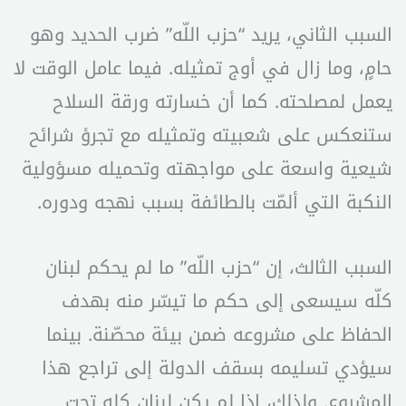
السبب الثاني، يريد “حزب اللّه” ضرب الحديد وهو
حامٍ، وما زال في أوج تمثيله. فيما عامل الوقت لا
يعمل لمصلحته. كما أن خسارته ورقة السلاح
ستنعكس على شعبيته وتمثيله مع تجرؤ شرائح
شيعية واسعة على مواجهته وتحميله مسؤولية
النكبة التي ألمّت بالطائفة بسبب نهجه ودوره.
السبب الثالث، إن “حزب اللّه” ما لم يحكم لبنان
كلّه سيسعى إلى حكم ما تيسّر منه بهدف
الحفاظ على مشروعه ضمن بيئة محصّنة. بينما
سيؤدي تسليمه بسقف الدولة إلى تراجع هذا
المشروع. ولذلك، إذا لم يكن لبنان كله تحت