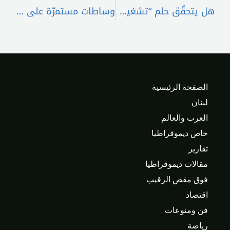
هل يتحقّق حلم “تشغيل مطار القليعات”؟
وساطات مستمرّة على خط “الثنائي”- سلام لم تردم الهوّة بعد
الصفحة الرئيسية
لبنان
العرب والعالم
خاص ديموقراطيا
تقارير
مقالات ديموقراطيا
فوق مقص الرقيب
اقتصاد
فن ومنوعات
رياضة