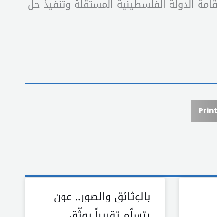
امة الدولة الفلسطينية المستقلة وتنفيذ حل
Print
بالوثائق والصور.. عون
يتسلّم تقريراً يوثّق