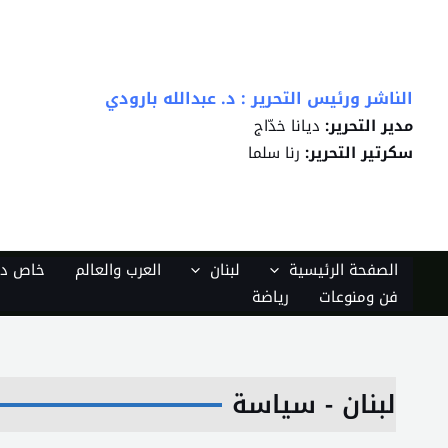
خطي
لى
لمحتوى
الناشر ورئيس التحرير : د. عبدالله بارودي
مدير التحرير:
ديانا خدّاج
سكرتير التحرير:
رنا سلما
الصفحة الرئيسية
لبنان
العرب والعالم
خاص دي
فن ومنوعات
رياضة
لبنان - سياسة