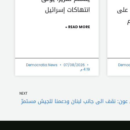
 على
انتهاكات إسرائيل
م
READ MORE »
Democratia News
07/08/2026
Democ
4:19 م
Next
NEXT
 عون: نقف الى جانب لبنان ودعمنا للجيش مستمرّ