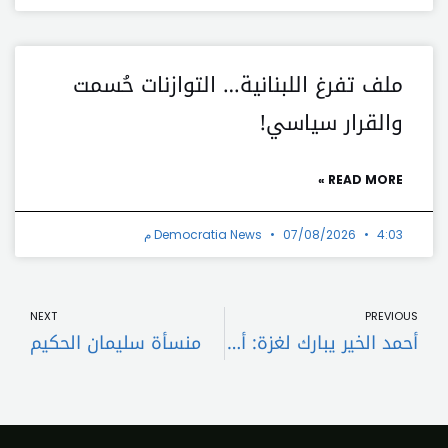
ملف تفرغ اللبنانية… التوازنات حُسمت
والقرار سياسي!
READ MORE »
4:03 م
07/08/2026
Democratia News
t
Prev
NEXT
PREVIOUS
أحمد الخير يبارك لغزة: أهلها قدموا “روح الروح” .. والارادة الفلسطينية لا تنكسر
منسأة سليمان الحكيم