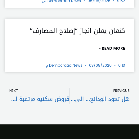
9:52 ص
05/08/2026
Democratia News
كنعان يعلن انجاز “إصلاح المصارف”
READ MORE »
6:13 م
03/08/2026
Democratia News
t
Prev
NEXT
PREVIOUS
هل تعود الودائع… الى السّوريّين؟
قروض سكنية مرتقبة لمصرف الإسكان