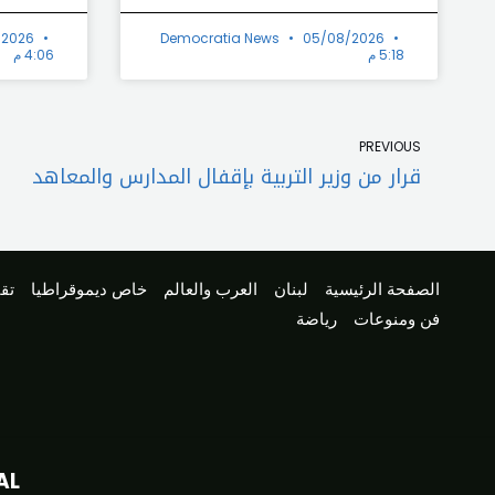
/2026
Democratia News
05/08/2026
5:18 م
4:06 م
Prev
PREVIOUS
قرار من وزير التربية بإقفال المدارس والمعاهد
الصفحة الرئيسية
لبنان
العرب والعالم
خاص ديموقراطيا
تقا
فن ومنوعات
رياضة
AL
Copyright © 2026 Democratia News |