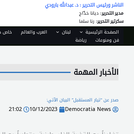
خطي
الناشر ورئيس التحرير : د. عبدالله بارودي
لى
ديانا خدّاج
مدير التحرير:
لمحتوى
رنا سلما
سكرتير التحرير:
الصفحة الرئيسية
لبنان
العرب والعالم
خاص دي
فن ومنوعات
رياضة
الأخبار المهمة
صدر عن “تيار المستقبل” البيان الآتي:
21:02
10/12/2023
Democratia News