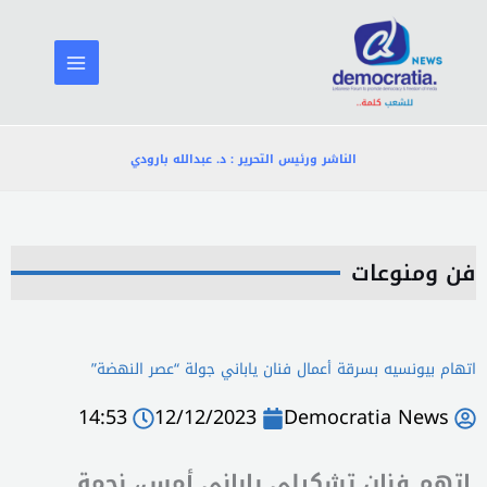
خطي
لى
لمحتوى
الناشر ورئيس التحرير : د. عبدالله بارودي
فن ومنوعات
اتهام بيونسيه بسرقة أعمال فنان ياباني جولة “عصر النهضة”
14:53
12/12/2023
Democratia News
اتهم فنان تشكيلي ياباني أمس، نجمة