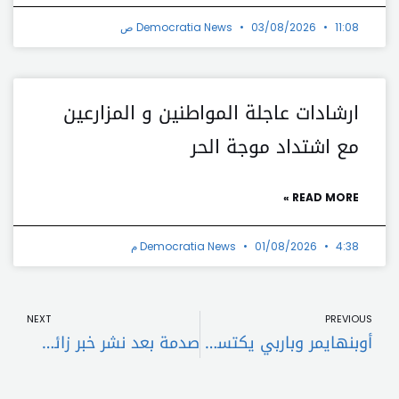
11:08 ص
03/08/2026
Democratia News
ارشادات عاجلة المواطنين و المزارعين
مع اشتداد موجة الحر
READ MORE »
4:38 م
01/08/2026
Democratia News
t
Prev
NEXT
PREVIOUS
أوبنهايمر وباربي يكتسحان… القائمة الكاملة لترشيحات الغولدن غلوب
صدمة بعد نشر خبر زائف عن وفاة إيمينيم على ويكيبيديا