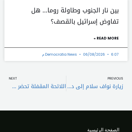
بين نار الجنوب وطاولة روما… هل
تفاوض إسرائيل بالقصف؟
READ MORE »
6:07 م
06/08/2026
Democratia News
t
Prev
NEXT
PREVIOUS
زيارة نواف سلام إلى دمشق: ملفات ثقيلة على طاولة البحث
اللائحة المقفلة تحضر في انتخابات بيروت
الصفحة الرئيسية