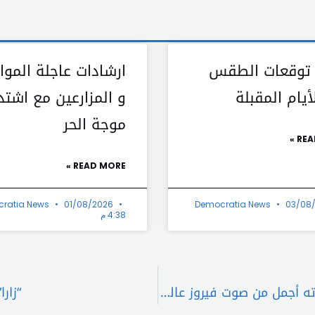
 توقعات الطقس
ارشادات عاجلة الموا
يام المقبلة
و المزارعين مع اشتد
موجة الحر
REA
READ MORE »
ratia News
01/08/2026
Democratia News
03/08
4:38 م
صفاء سلطان تثير الجدل بكلامها عن أبوعبيدة: صوته أجمل من صوت فيروز عالصبح
“زارا