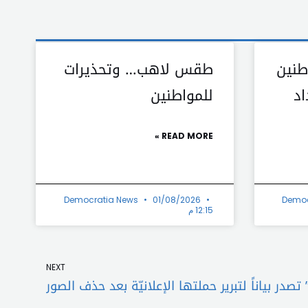
طنين
طقس لاهب… وتحذيرات
اد
للمواطنين
READ MORE »
Democratia News
01/08/2026
Democ
12:15 م
Next
NEXT
” تصدر بياناً لتبرير حملتها الإعلانيّة بعد حذف الصور