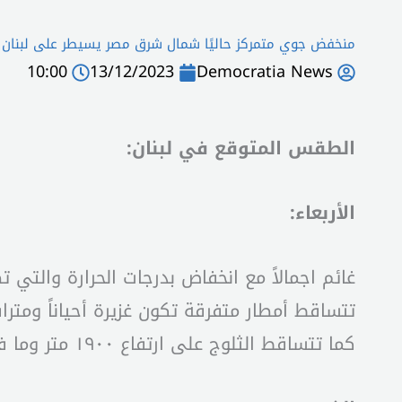
منخفض جوي متمركز حاليًا شمال شرق مصر يسيطر على لبنا
10:00
13/12/2023
Democratia News
الطقس المتوقع في لبنان:
الأربعاء:
غائم اجمالاً مع انخفاض بدرجات الحرارة والتي
تتساقط أمطار متفرقة تكون غزيرة أحياناً ومت
كما تتساقط الثلوج على ارتفاع ١٩٠٠ متر وما فوق. تخف حدة الامطار اعتبارا من بعد الظهر ويستقر الطقس مساء.