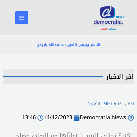
خطي
لى
لمحتوى
الناشر ورئيس التحرير : د. عبدالله بارودي
اخر الاخبار
اعلان “كتلة تحالف التغيير”
13:46
14/12/2023
Democratia News
“كتلة تحالف التغيير” أعلنّاها مع الزملاء وضاح