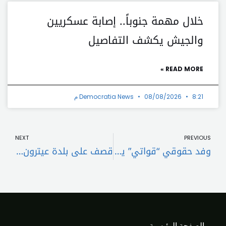
خلال مهمة جنوباً.. إصابة عسكريين
والجيش يكشف التفاصيل
READ MORE »
8:21 م
08/08/2026
Democratia News
t
Prev
NEXT
PREVIOUS
وفد حقوقي “قواتي” يزور نقيب المحامين في بيروت
قصف على بلدة عيترون وانفجار 4 صواريخ اعتراضية
الصفحة الرئيسية