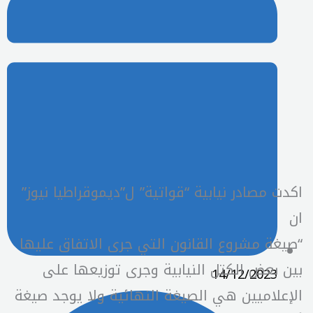
اكدت مصادر نيابية “قواتية” ل”ديموقراطيا نيوز”
ان
“صيغة مشروع القانون التي جرى الاتفاق عليها
بين بعض الكتل النيابية وجرى توزيعها على
14/12/2023
الإعلاميين هي الصيغة النهائية ولا يوجد صيغة