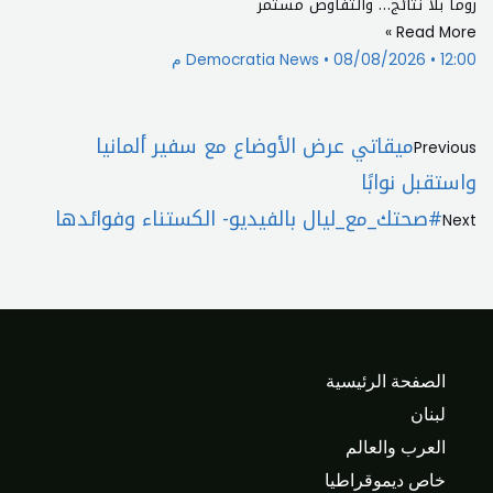
روما بلا نتائج… والتفاوض مستمر
Read More »
12:00 م
08/08/2026
Democratia News
Next
Prev
ميقاتي عرض الأوضاع مع سفير ألمانيا
Previous
واستقبل نوابًا
#صحتك_مع_ليال بالفيديو- الكستناء وفوائدها
Next
الصفحة الرئيسية
لبنان
العرب والعالم
خاص ديموقراطيا