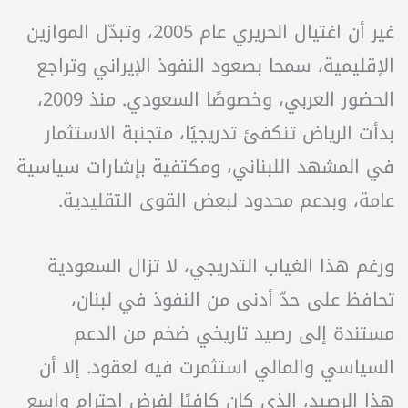
غير أن اغتيال الحريري عام 2005، وتبدّل الموازين
الإقليمية، سمحا بصعود النفوذ الإيراني وتراجع
الحضور العربي، وخصوصًا السعودي. منذ 2009،
بدأت الرياض تنكفئ تدريجيًا، متجنبة الاستثمار
في المشهد اللبناني، ومكتفية بإشارات سياسية
عامة، وبدعم محدود لبعض القوى التقليدية.
ورغم هذا الغياب التدريجي، لا تزال السعودية
تحافظ على حدّ أدنى من النفوذ في لبنان،
مستندة إلى رصيد تاريخي ضخم من الدعم
السياسي والمالي استثمرت فيه لعقود. إلا أن
هذا الرصيد، الذي كان كافيًا لفرض احترام واسع