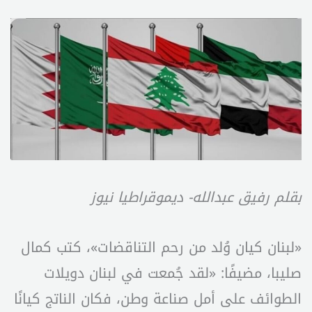
بقلم رفيق عبدالله- ديموقراطيا نيوز
«لبنان كيان وُلد من رحم التناقضات»، كتب كمال
صليبا، مضيفًا: «لقد جُمعت في لبنان دويلات
الطوائف على أمل صناعة وطن، فكان الناتج كيانًا