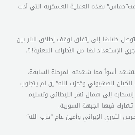
مت”حماس” بهذه العملية العسكرية التي أدت
وصل خلالها إلى إتفاق لوقف إطلاق النار بين
ي الإستعداد لها من الأطراف المعنية!!؟.
ستشهد أسوأ مما شهدته المرحلة السابقة،
الكيان الصهيوني و”حزب الله” إن لم يتجاوب
لحزب بتنفيذ قرار ١٧٠١ الأممي الذي ينصّ على إنسحابه إلى شمال نهر الليطاني وتسليم
تشارك فيها الجبهة السورية.
س الثوري الإيراني وأمين عام “حزب الله”