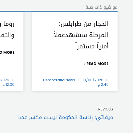
مواضيع ذات صلة:
الحجار من طرابلس:
روما ب
المرحلة ستشهدعملاً
والتف
أمنياً مستمراً
D MORE »
READ MORE »
/2026
Democratia News
08/08/2026
2:46 م
12:00 م
Prev
PREVIOUS
ميقاتي: رئاسة الحكومة ليست مكسر عصا