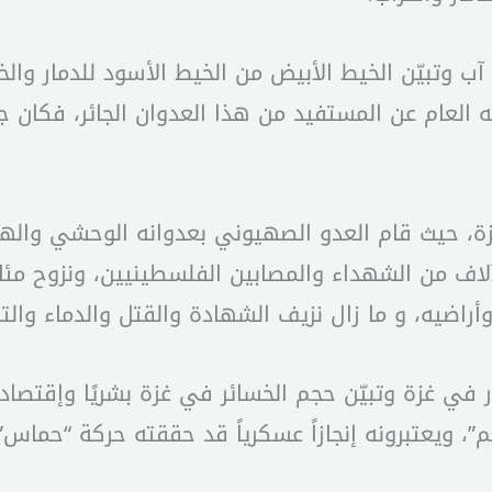
 وتبيّن الخيط الأبيض من الخيط الأسود للدمار والخس
 أمينه العام عن المستفيد من هذا العدوان الجائر، فك
تكرّر المشهد في غزة، حيث قام العدو الصهيوني بعدوانه الوحش
اف من الشهداء والمصابين الفلسطينيين، ونزوح مئ
أراضيه، و ما زال نزيف الشهادة والقتل والدماء والت
ار في غزة وتبيّن حجم الخسائر في غزة بشريًا وإقتصا
”، ويعتبرونه إنجازاً عسكرياً قد حققته حركة “حما