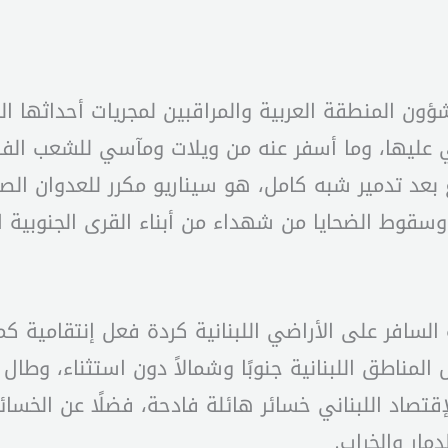
ون المنطقة العربية والمراقبين لمجريات أحداثها الم
 عليها، وما أسفر عنه من ويلات ومآسي للشعب ال
ها وسقوط الضحايا من شهداء من أبناء القرى الجنوبية
 بإعتدائه السافر على الأراضي اللبنانية كردة فعل إنتقام
مناطق اللبنانية جنوبًا وشمالاً دون استثناء، وطال
لإقتصاد اللبناني خسائر هائلة فادحة، فضلًا عن الخسا
مار والخراب.