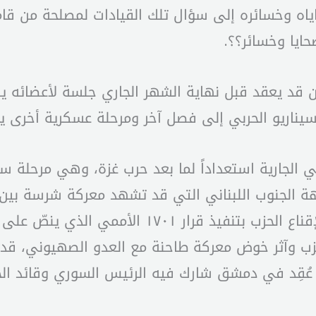
اه وخسائره إلى سؤال تلك القيادات لمصلحة من قا
ايا وخسائر؟؟.
ن قد يعقد قبل نهاية الشهر الجاري جلسة لأعضائه يت
يناريو الحربي إلى فصل آخر ومرحلة عسكرية أخرى يجر
 الجارية استعداداً لما بعد حرب غزة، وهي مرحلة 
هة الجنوب اللبناني التي قد تشهد معركة شرسة بين 
مع المساعي التي يقوم بها موفدون دوليون لإقناع ا
زب وآثر خوض معركة طاحنة مع العدو الصهيوني، قد 
 عُقِد في دمشق شارك فيه الرئيس السوري وقائد الحر