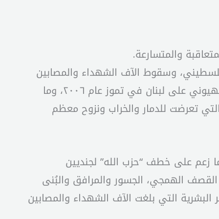
تعاقبة والمتسارعة.
فلسطيني، وسقوط الآف الشهداء والمصابين
والمعاقين، وما نتج عنه من تهجير لأبناء القطاع بعد تدمير شبه كامل، هو سيناريو مكرر للعدوان الصهيوني على لبنان في تموز عام ٢٠٠٦، وما
 التي تعرضت للدمار والخراب ونزوح معظم
ية كما زعم على خطف “حزب الله” لجنديين
 القصف الهمجي، الجسور والمرافق والبُنى
ئر البشرية التي بلغت الآف الشهداء والمصابين