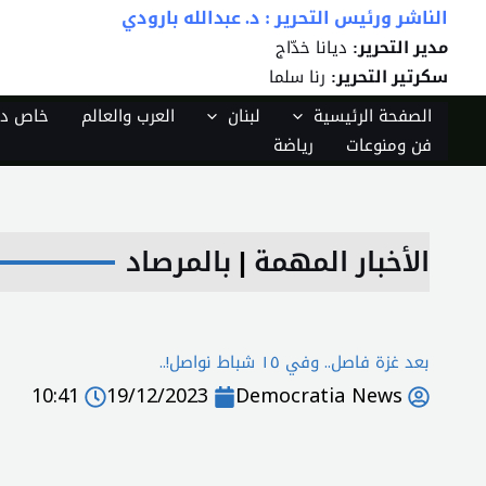
خطي
الناشر ورئيس التحرير : د. عبدالله بارودي
لى
ديانا خدّاج
مدير التحرير:
لمحتوى
رنا سلما
سكرتير التحرير:
الصفحة الرئيسية
لبنان
العرب والعالم
خاص دي
فن ومنوعات
رياضة
الأخبار المهمة
|
بالمرصاد
بعد غزة فاصل.. وفي ١٥ شباط نواصل!..
10:41
19/12/2023
Democratia News