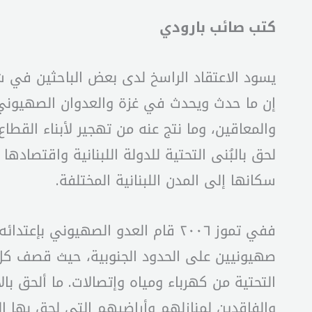
كتب صائب بارودي
يسود الاعتقاد الراسخ لدى بعض الباحثين في شؤ
إن ما حدث ويحدث في غزة والعدوان الصهيوني
لحق بالبُنى التحتية للدولة اللبنانية واقتصاد
سكانها إلى المدن اللبنانية المختلفة.
ففي تموز ٢٠٠٦ قام العدو الصهيوني
صهيونيين على الحدود الجنوبية، حيث قصف كل ال
التحتية من كهرباء ومياه وإتصالات. ما ألحق با
والفاقدين لمنازلهم وأراضيهم التي لحق بها الد