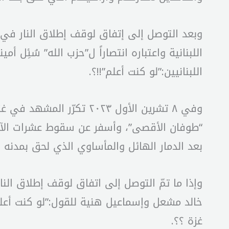
وبعد التوصل إلى إتفاق لوقف إطلاق النار في آب
اللبنانية واعتباره انتصاراً ل”حزب الله” سُئِل
اللبنانيين:”لو كنت أعلم”!!؟.
وفي ٨ تشرين الأول ٢٠٢٣ 
“طوفان الأقصى”، وأسفر عن سقوط عشرات الآل
بعد الدمار الهائل والمأساوي الذي لحق بمدنه و
وإذا ما تمّ التوصل إلى اتفاق لوقف إطلاق الن
خالد مشعل وإسماعيل هنية للقول:”لو كنت أعلم
غزة ؟؟.