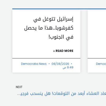
إسرائيل تتوغل في
كفرشوبا..هذا ما يحصل
في الجنوب!
READ MORE »
Democratia News
08/08/2026
Democ
9:49 ص
Next
NEXT
لقاء اليرزة “نكاية بجبران”.. وأبعاد العشاء أبعد من التوقعات! هل ينسحب فرجية لصالح عون رئاسياً؟