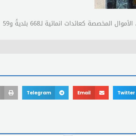
ائية لـ668 بلديةً و59 اتحاداً من الصندوق البلدي المُستقل”.
Telegram
Email
Twitter