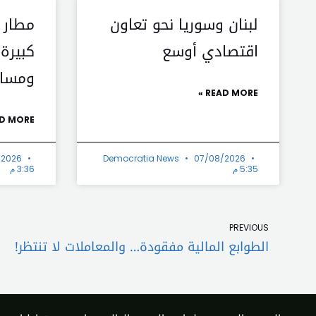
لبنان وسوريا نحو تعاون
مطار ب
اقتصادي أوسع
كبيرة…
ومسار
READ MORE »
D MORE »
/2026
Democratia News
07/08/2026
5:35 م
3:36 م
Prev
PREVIOUS
الطوابع المالية مفقودة… والمعاملات لا تنتظر!