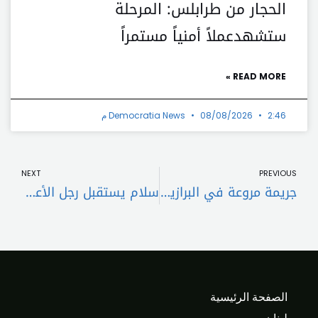
الحجار من طرابلس: المرحلة
ستشهدعملاً أمنياً مستمراً
READ MORE »
2:46 م
08/08/2026
Democratia News
t
Prev
NEXT
PREVIOUS
جريمة مروعة في البرازيل: لبناني يقتل زوجته وأطفاله وينتحر
سلام يستقبل رجل الأعمال الإماراتي خلف الحبتور ويبحث فرص الاستثمار في لبنان
الصفحة الرئيسية