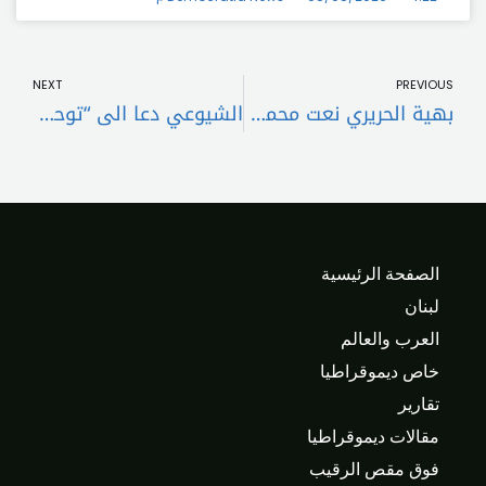
t
Prev
NEXT
PREVIOUS
بهية الحريري نعت محمد يوسف بيضون: جسد في شخصيته ومسيرته ثوابت وقيم العائلة البيروتية واللبنانية الأصيلة
الشيوعي دعا الى “توحيد الجهود والمقاومة من أجل وقف الإبادة في غزة”: لعدم تكرار التنازلات في الترسيم البري كما حصل في البحري
الصفحة الرئيسية
لبنان
العرب والعالم
خاص ديموقراطيا
تقارير
مقالات ديموقراطيا
فوق مقص الرقيب