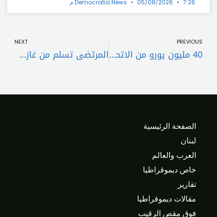
7:26 م
05/08/2026
Democratia News
t
Prev
NEXT
PREVIOUS
40 مليون يورو من الاتحاد الأوروبي لقطاع التعليم في لبنان
المرتضى تسلم من غازي محمود نسخة عن اطروحته “الآفاق المالية والاقتصادية للثروة النفطية”
الصفحة الرئيسية
لبنان
العرب والعالم
خاص ديموقراطيا
تقارير
مقالات ديموقراطيا
فوق مقص الرقيب