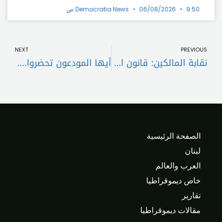
9:50 ص
06/08/2026
Democratia News
t
Prev
NEXT
PREVIOUS
نقابة المالكين: قانون الإيجارات للأماكن غير السكنية حاجة ماسّة
أيها المودعون تحضروا.. هذا ما سيحل بودائعكم مع توحيد سعر الصرف!
الصفحة الرئيسية
لبنان
العرب والعالم
خاص ديموقراطيا
تقارير
مقالات ديموقراطيا