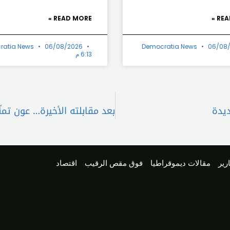
READ MORE »
REA
ratia News
06/08/2026
Democratia News
06/08
6:13 م
ديدة
رير
مقالات ديموقراطيا
فوق مقص الرقيب
اقتصاد