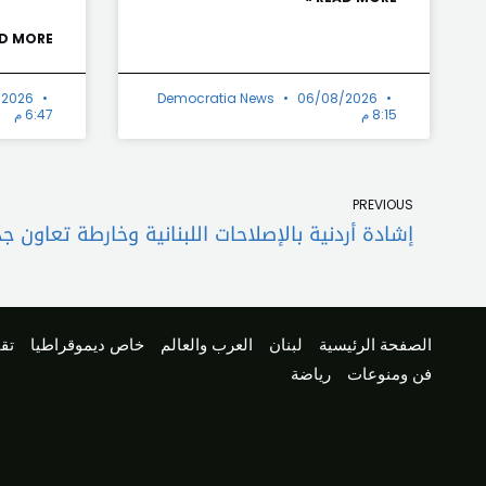
D MORE »
/2026
Democratia News
06/08/2026
8:15 م
6:47 م
Prev
PREVIOUS
إشادة أردنية بالإصلاحات اللبنانية وخارطة تعاون ج
الصفحة الرئيسية
لبنان
العرب والعالم
خاص ديموقراطيا
تقا
فن ومنوعات
رياضة