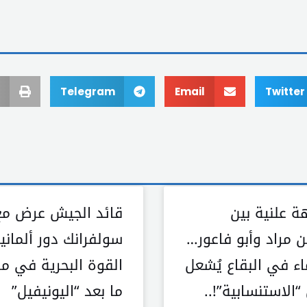
Telegram
Email
Twitter
ة علنية بين
قائد الجيش عرض مع
ين مراد وأبو فاعور…
سولفرانك دور ألماني
اء في البقاع يُشعل
القوة البحرية في مر
الاستنسابية”!..
ما بعد “اليونيفيل”