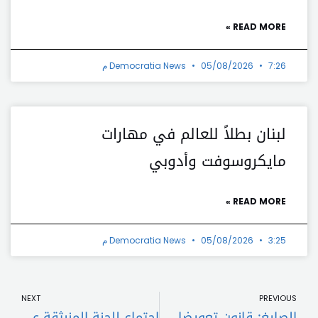
READ MORE »
7:26 م
05/08/2026
Democratia News
لبنان بطلاً للعالم في مهارات
مايكروسوفت وأدوبي
READ MORE »
3:25 م
05/08/2026
Democratia News
t
Prev
NEXT
PREVIOUS
الصايغ: قانون تعويضات الأساتذة غير قابل للتطبيق
اجتماع للجنة المنبثقة عن اللقاء التربوي برئاسة الحلبي وتكليف لجنة مصغرة إعداد آلية تطبيقية تحفظ حق المتقاعدين من ملاكات المدارس الخاصة