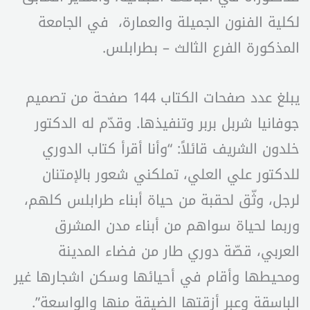
لكلية الفنون الجميلة والعمارة، في الجامعة
المذكورة الفرع الثالث – بطرابلس.
يبلغ عدد صفحات الكتاب 144 صفحة من تصميم
جوفانيا شربل بربر وتنفيذها. وقدّم له الدكتور
خلدون الشريف قائلاً: “وأنا أقرأ كتاب الدوري
للدكتور علي العلي، تملكني شعور بالإمتنان
لرجل، وثّق لحقبة من حياة أبناء طرابلس كلهم،
وربما لحياة سواهم من أبناء مدن المشرق
العربي، قصّة دوري طار من فضاء المدينة
ومحيطها وأقام في أحيائها وسكن اشجارها غير
الباسقة وعبر أزقتها الضيقة منها والواسعة”.