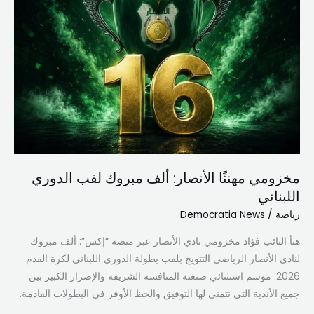
مخزومي مهنئًا الأنصار: ألف مبروك لقب الدوري
اللبناني
رياضة
/
Democratia News
هنأ النائب فؤاد مخزومي نادي الأنصار عبر منصة “إكس”: ألف مبروك
لنادي الأنصار الرياضي التتويج بلقب بطولة الدوري اللبناني لكرة القدم
2026. موسم استثنائي صنعته المنافسة الشريفة والإصرار الكبير بين
جميع الأندية التي نتمنى لها التوفيق والحظ الأوفر في البطولات القادمة.