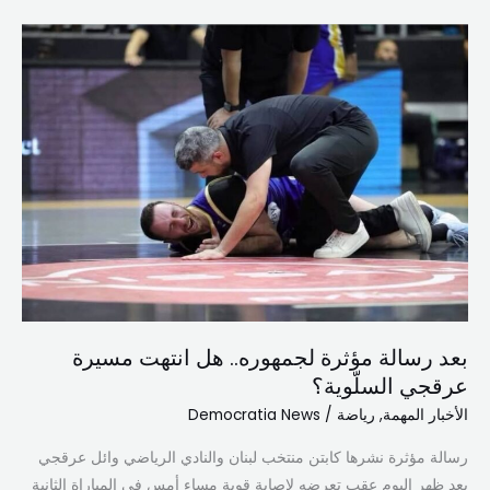
بعد
رسالة
مؤثرة
لجمهوره..
هل
انتهت
مسيرة
عرقجي
السلّوية؟
بعد رسالة مؤثرة لجمهوره.. هل انتهت مسيرة
عرقجي السلّوية؟
الأخبار المهمة
,
رياضة
/
Democratia News
رسالة مؤثرة نشرها كابتن منتخب لبنان والنادي الرياضي وائل عرقجي
بعد ظهر اليوم عقب تعرضه لإصابة قوية مساء أمس في المباراة الثانية