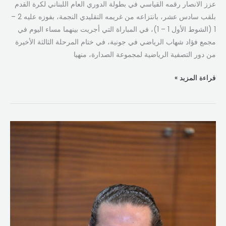
عزز الانصار رقمه القياسي في بطولة الدوري العام اللبناني لكرة القدم
1
بلقب سادس عشر، بانتزاعه من غريمه التقليدي النجمة، بفوزه عليه 2 –
1 (الشوط الأول 1 – 1)، في المباراة التي أجريت بينهما مساء اليوم في
مجمع فؤاد شهاب الرياضي في جونية، في ختام المرحلة الثالثة الأخيرة
من دور التصفية الرياضية لمجموعة الصدارة، منهيا
قراءة المزيد »
الحريري
مهنئًا
الأنصار:
اللقب
الـ16
يليق
بتاريخه…
وتحية