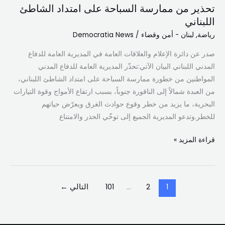
تحذير من ممارسة السباحة على امتداد الشاطئ
اللبناني
رياضة
,
لبنان - أمن وقضاء
/
Democratia News
صدر عن دائرة الإعلام والعلاقات العامة في المديرية العامة للدفاع
المدني اللبناني البيان الآتي:تحذّر المديرية العامة للدفاع المدني
المواطنين من خطورة ممارسة السباحة على امتداد الشاطئ اللبناني،
من العبدة شمالاً إلى الناقورة جنوباً، بسبب ارتفاع الأمواج وقوة التيارات
البحرية، ما يزيد من خطر وقوع حوادث الغرق ويعرّض حياتهم
للخطر.وتدعو المديرية الجميع إلى توخّي الحذر والامتناع
قراءة المزيد »
1
2
…
101
التالي
←