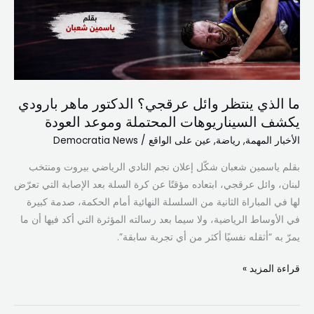
العودة
ما الذي ينتظر وائل عرقجي؟ الدكتور ماهر بارودي
يكشف السيناريوهات المحتملة وموعد العودة
الأخبار المهمة
,
رياضة
,
عين على الواقع
/
Democratia News
بقلم ياسمين شعبان شكّل إعلان نجم النادي الرياضي بيروت ومنتخب
لبنان، وائل عرقجي، ابتعاده مؤقتًا عن كرة السلة بعد الإصابة التي تعرّض
لها في المباراة الثانية من السلسلة النهائية أمام الحكمة، صدمة كبيرة
في الأوساط الرياضية، ولا سيما بعد رسالته المؤثرة التي أكد فيها أن ما
يمرّ به “أثقله نفسيًا أكثر من أي تجربة سابقة”.
قراءة المزيد »