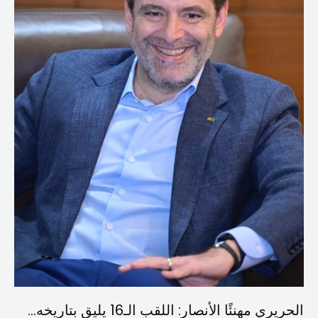
للنجمة
الحريري مهنئًا الأنصار: اللقب الـ16 يليق بتاريخه…