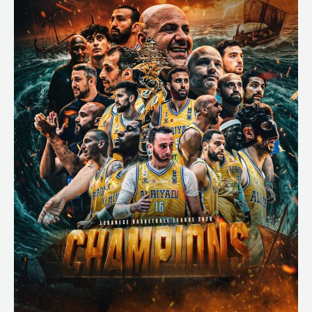
للرياضي…
وحظًا
أوفر
للحكمة