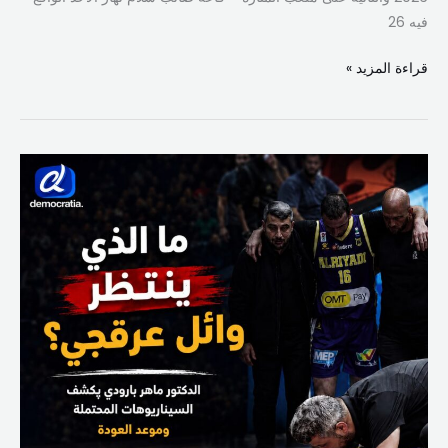
فيه 26
قراءة المزيد »
ما
الذي
ينتظر
وائل
عرقجي؟
الدكتور
ماهر
بارودي
يكشف
السيناريوهات
المحتملة
وموعد