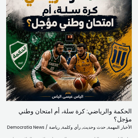
سلة،
أم
امتحان
وطني
مؤجل؟
الحكمة والرياضي: كرة سلة، أم امتحان وطني
مؤجل؟
الأخبار المهمة
,
حدث وحديث
,
رأي وكلمة
,
رياضة
/
Democratia News