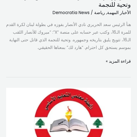
وتحية للنجمة
الأخبار المهمة
,
رياضة
/
Democratia News
هنأ الرئيس سعد الحريري نادي الأنصار بفوزه في بطولة لبنان لكرة القدم
للمرة الـ16، وكتب عبر حسابه على منصة “X”: “مبروك للأنصار اللقب
الـ16، تتويج يليق بتاريخه وجمهوره. وتحية للنجمة الذي قاتل حتى النهاية
بموسم يستحق كل احترام. “هارد لك” بمعناها الحقيقي.
قراءة المزيد »
الشباب
البترون
احتفظ
ببطولة
الكرة
الطائرة