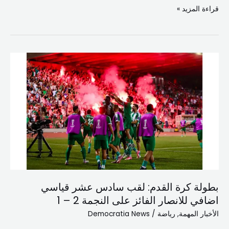
قراءة المزيد »
بطولة
كرة
القدم:
لقب
سادس
عشر
قياسي
اضافي
للانصار
الفائز
بطولة كرة القدم: لقب سادس عشر قياسي
على
اضافي للانصار الفائز على النجمة 2 – 1
النجمة
2
الأخبار المهمة
,
رياضة
/
Democratia News
–