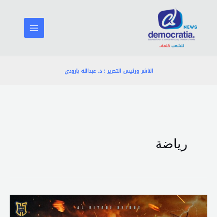
خطي
لى
لمحتوى
الناشر ورئيس التحرير : د. عبدالله بارودي
رياضة
مخزومي:
مبروك