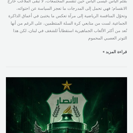
بقلم الياس عيسى الياس حين تنقسم المجتمعات، لا تبقى الملاعب خارج
الانقسام؛ فهي تحمل إلى المدرجات ما تعجز السياسة عن احتوائه،
وتحوّل المنافسة الرياضية إلى مرآة تعكس ما يختبئ في أعماق الذاكرة
الجماعية. لست من متابعي كرة السلة المنتظمين، على الرغم من أنها
تُعد من أكثر الألعاب الجماهيرية استقطاباً للشغف في لبنان، لكن هذا
التوتر العصبي المحموم
قراءة المزيد »
مخزومي
مهنئًا
الأنصار:
ألف
مبروك
لقب
الدوري
اللبناني