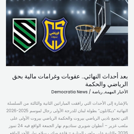
أحداث
النهائي..
عقوبات
وغرامات
مالية
بحق
الرياضي
والحكمة
بعد أحداث النهائي.. عقوبات وغرامات مالية بحق
الرياضي والحكمة
الأخبار المهمة
,
رياضة
/
Democratia News
بالإشارة إلى الأحداث التي رافقت المباراتين الثانية والثالثة من السلسلة
النهائية “ديكاتلون” بطولة لبنان للدرجة الأولى رجال لموسم 2025-2026
التي تجمع ناديي الرياضي بيروت والحكمة الرياضي بيروت الأولى على
ملعب غزير – أنطوان شويري ستاديوم نهار الجمعة الواقع فيه 24 تموز
2026 والثانية على ملعب المنارة – قاعة صائب سلام نهار الأحد الواقع