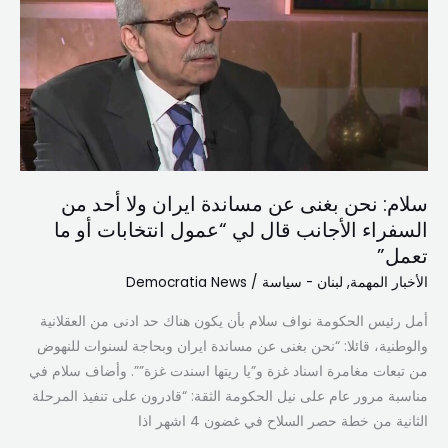
بغنى
عن
مساندة
ايران
ولا
أحد
من
السفراء
سلام: نحن بغنى عن مساندة ايران ولا أحد من
الأجانب
السفراء الأجانب قال لي “عمول انتخابات أو ما
قال
تعمل”
لي
“عمول
الأخبار المهمة
,
لبنان - سياسة
/
Democratia News
انتخابات
أمل رئيس الحكومة نواف سلام بأن يكون هناك حد ادنى من العقلانية
أو
والوطنية، قائلا: “نحن بغنى عن مساندة ايران وبحاجة لسنوات للنهوض
ما
من تبعات مغامرة اسناد غزة و”يا ريتها اسندت غزة””. وأضاف سلام في
تعمل”
مناسبة مرور عام على نيل الحكومة الثقة: “قادرون على تنفيذ المرحلة
الثانية من خطة حصر السلاح في غضون 4 اشهر اذا