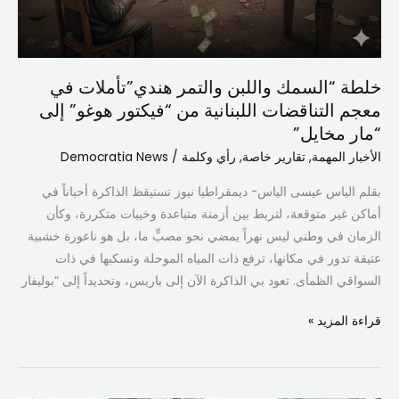
مخايل”
خلطة “السمك واللبن والتمر هندي”تأملات في
معجم التناقضات اللبنانية من “فيكتور هوغو” إلى
“مار مخايل”
الأخبار المهمة
,
تقارير خاصة
,
رأي وكلمة
/
Democratia News
بقلم الياس عيسى الياس- ديمقراطيا نيوز ​تستيقظ الذاكرة أحياناً في
أماكن غير متوقعة، لتربط بين أزمنة متباعدة وخيبات متكررة، وكأن
الزمان في وطني ليس نهراً يمضي نحو مصبٍّ ما، بل هو ناعورة خشبية
عتيقة تدور في مكانها، ترفع ذات المياه الموحلة وتسكبها في ذات
السواقي الظمأى. تعود بي الذاكرة الآن إلى باريس، وتحديداً إلى “بوليفار
قراءة المزيد »