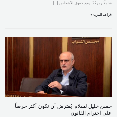
شاملًا وموحّدًا يضع حقوق الأشخاص […]
قراءة المزيد »
حسن
خليل
لسلام:
يُفترض
أن
تكون
أكثر
حرصاً
على
احترام
حسن خليل لسلام: يُفترض أن تكون أكثر حرصاً
القانون
على احترام القانون