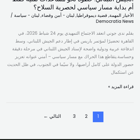
أم بداية مسار سياسي لحصرية السلاح؟
الأخبار المهمة
,
قضية ديموقراطيا
,
لبنان - أمن وقضاء
,
لبنان - سياسة
/
Democratia News
بقلم ندى جوني انعقد الاجتماع التمهيدي يوم 24 شباط 2026، في
القاهرة تحضيرًا لمؤتمر باريس في إطار دعم الجيش اللبناني، وسط
اندفاعة عربية ودولية واضحة لإسناد الجيش اللبناني في مرحلة دقيقة
وحساسة.يتقاطع هذا الحراك مع مسار سياسي – أمني عنوانه تعزيز
حضور الدولة على كامل أراضيها، ولا سيّما في الجنوب، في ظل الحديث
عن استكمال
قراءة المزيد »
1
2
3
التالي
←