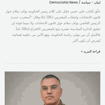
لبنان - سياسة
/
Democratia News
علّق النائب علي حسن خليل على كلام رئيس الحكومة نواف سلام حول
قانون الإنتخابات وانتخاب المغتربين لـ128 نائبًا.وقال: “أستغرب حديث
الرئيس القاضي نواف سلام حول قانون الانتخابات ولا سيما قوله إن
تعليق الدائرة السادسة عشرة يتيح للمغتربين الاقتراع للـ128 نائباً.
فالأصل أن من يتولى رئاسة الحكومة، وهو الآتي من خلفية قضائية،
يُفترض أن يكون أكثر
قراءة المزيد »
الجيش
الإسرائيلي
يعلن
استهداف
ثمانية
معسكرات