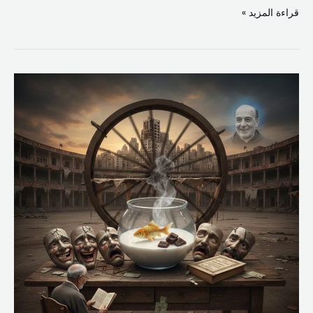
قراءة المزيد »
خلطة
“السمك
واللبن
والتمر
هندي”تأملات
في
معجم
التناقضات
اللبنانية
من
“فيكتور
هوغو”
إلى
“مار