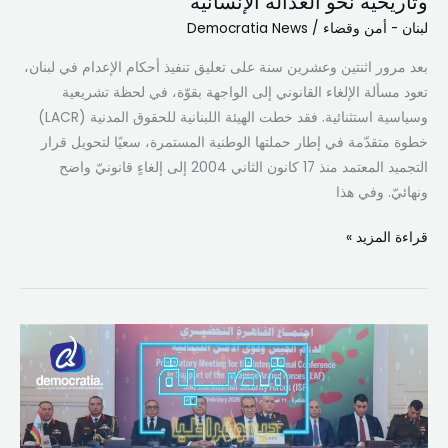
وتاريخية نحو العدالة الإنسانية
لبنان - أمن وقضاء
/
Democratia News
بعد مرور اثنتين وعشرين سنة على تعليق تنفيذ أحكام الإعدام في لبنان،
تعود مسألة الإلغاء القانوني إلى الواجهة بقوّة، في لحظة تشريعية
وسياسية استثنائية. فقد خطت الهيئة اللبنانية للحقوق المدنية (LACR)
خطوة متقدّمة في إطار حملتها الوطنية المستمرة، سعيًا لتحويل قرار
التجميد المعتمد منذ 17 كانون الثاني 2004 إلى إلغاءٍ قانونيّ واضح
ونهائيّ. وفي هذا
قراءة المزيد »
اجتماع
القاهرة
التمهيدي
لمؤتمر
باريس