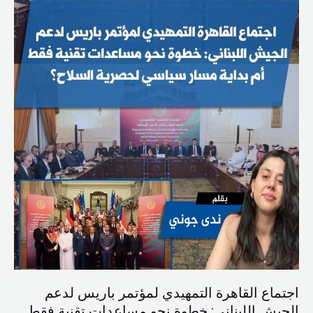
لدعم
الجيش
اللبناني:
خطوة
نحو
مساعدات
تقنية
فقط
أم
بداية
مسار
سياسي
لحصرية
السلاح؟
اجتماع القاهرة التمهيدي لمؤتمر باريس لدعم
الجيش اللبناني: خطوة نحو مساعدات تقنية فقط