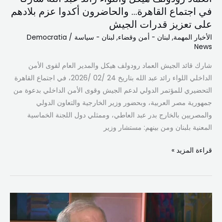
في اجتماع القاهرة… والحاضرون أكدوا عزم بلادهم
والحاضرون
على تعزيز قدرات الجيش
أكدوا
عزم
الأخبار المهمة
,
لبنان - أمن وقضاء
,
لبنان - سياسة
/
Democratia
News
بلادهم
على
شارك قائد الجيش العماد رودولف هيكل والمدير العام لقوى الأمن
تعزيز
الداخلي اللواء رائد عبد الله بتاريخ 24 /02 /2026، في اجتماع القاهرة
قدرات
التحضيري للمؤتمر الدولي لدعم الجيش وقوى الأمن الداخلي بدعوة من
الجيش
جمهورية مصر العربية، وبحضور وزير الخارجية والتعاون الدولي
والمصريين بالخارج بدر عبد العاطي، وممثلي دول اللجنة الخماسية
المعنية بلبنان ومن بينهم: مستشار وزير
قراءة المزيد »
سلام:
نحن