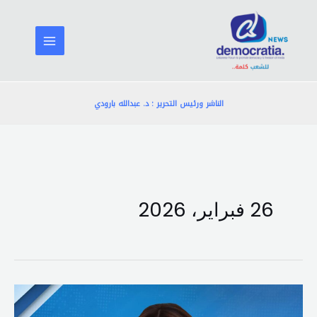
خطي
لى
لمحتوى
الناشر ورئيس التحرير : د. عبدالله بارودي
26 فبراير، 2026
مجلس
الوزراء