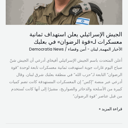
لـ«قوة
الرضوان»
في
بعلبك
الجيش الإسرائيلي يعلن استهداف ثمانية
معسكرات لـ«قوة الرضوان» في بعلبك
الأخبار المهمة
,
لبنان - أمن وقضاء
/
Democratia News
أعلن المتحدث باسم الجيش الإسرائيلي أفيخاي أدرعي أن الجيش شنّ
صباح اليوم غارات جوية استهدفت ثمانية معسكرات تابعة لوحدة “قوة
الرضوان” التابعة لـ”حزب الله” في منطقة بعلبك شرق لبنان. وقال
أدرعي عبر منصة “إكس” إن المعسكرات المستهدفة كانت تضم كميات
كبيرة من الأسلحة والذخائر والصواريخ، مشيرًا إلى أنها كانت تُستخدم
من قبل عناصر “قوة الرضوان”
قراءة المزيد »