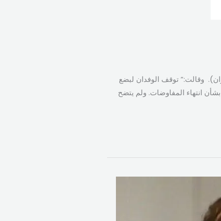
وفدين الإيراني والأميركي منذ الساعة (4:00 مساءً بتوقيت إيران). وقالت:” توقف الوفدان لبضع
بشأن انتهاء المفاوضات. ولم يتضح