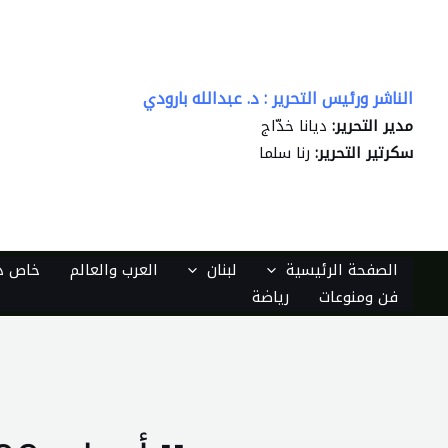
خطي
لى
لمحتوى
الناشر ورئيس التحرير : د. عبدالله بارودي
مدير التحرير:
ديانا خدّاج
سكرتير التحرير:
رنا سلما
الصفحة الرئيسية
لبنان
العرب والعالم
خاص دي
فن ومنوعات
رياضة