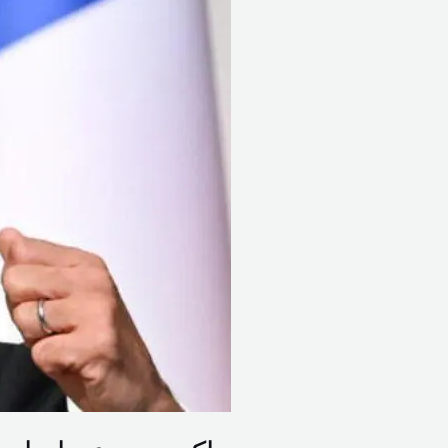
لخفض
التصعيد
ويؤكد
دعم
سيادة
لبنان
وحرية
الملاحة
في
هرمز