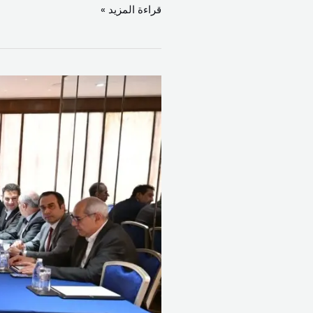
قراءة المزيد »
نواب
عن
بيروت
يرفضون
التعرض
للحكومة
ورئيسها
ويعقدون
الخميس
مؤتمر
“إعلان
بيروت
مدينة