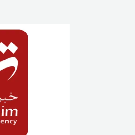
“تسنيم”
:
مفاوضات
إسلام
آباد
مستمرة