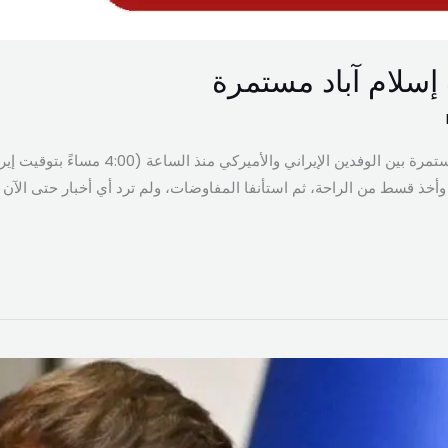
إسلام آباد مستمرة
اكدت وكالة “تسنيم” ان المفاوضات مستمرة بين ال
خذ قسط من الراحة، ثم استأنفا المفاوضات، ولم ترد أي أخبار حتى الآن 