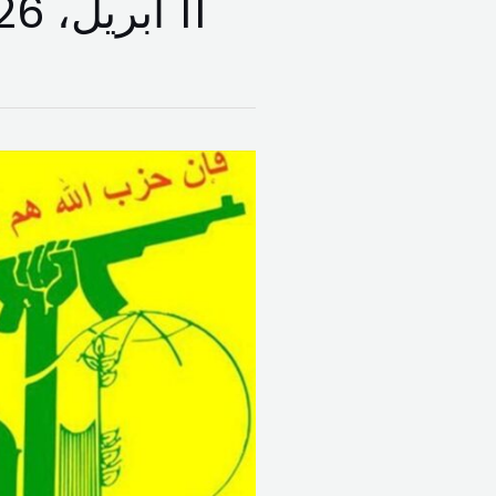
11 أبريل، 2026
أمل
وحزب
الله:
ندعو
أهلنا
الى
عدم
التظاهر
في
هذه
المرحلة
الدقيقة