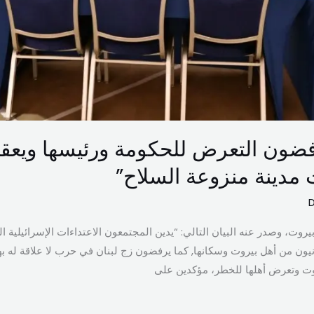
فضون التعرض للحكومة ورئيسها ويع
 مدينة منزوعة السلاح”
بيروت، وصدر عنه البيان التالي: “يدين المجتمعون الاعتداءات الإسرائيلية ا
يون من أهل بيروت وسكانها, كما يرفضون زج لبنان في حرب لا علاقة له ب
ت وتعرض أهلها للخطر، مؤكدين على