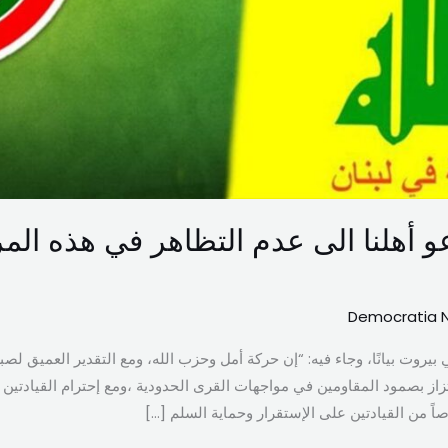
و أهلنا الى عدم التظاهر في هذه المر
Democratia 
يروت بيانًا، وجاء فيه: “إن حركة أمل وحزب الله، ومع التقدير العميق لصبر
از بصمود المقاومين في مواجهات القرى الحدودية ،ومع إحترام القيادتين
ً من القيادتين على الإستقرار وحماية السلم […]