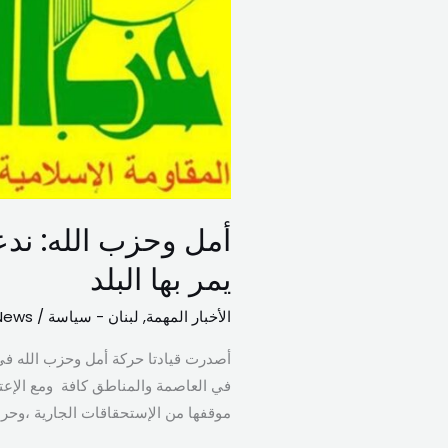
التي
يمر
بها
البلد
أمل وحزب الله: ندع
يمر بها البلد
الأخبار المهمة
,
لبنان - سياسة
/
News
أصدرت قيادتا حركة أمل وحزب الله في ب
في العاصمة والمناطق كافة ومع الإعتز
موقفها من الإستحقاقات الجارية ،وحرصا