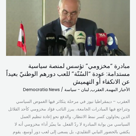
تؤسس
لمنصة
سياسية
مستدامة:
عودة
“السُنّة”
للعب
دورهم
مبادرة “مخزومي” تؤسس لمنصة سياسية
الوطنيّ
مستدامة: عودة “السُنّة” للعب دورهم الوطنيّ بعيداً
بعيداً
عن الانكفاء أو التهميش
عن
الانكفاء
الأخبار المهمة
,
العقرب
,
لبنان - سياسة
/
Democratia News
أو
العقرب – ديمقراطيا نيوز في مرحلة يتكاثر فيها الغموض السياسي
التهميش
وتتراجع فيها المبادرات الجامعة، يبرز النائب فؤاد مخزومي كأحد القلائل
الذين يحاولون كسر نمط الانتظار، والدفع نحو إعادة تنظيم العمل
السياسي من بوابة المبادرة لا ردّ الفعل. ما يميّز أداء مخزومي أنه لا
يكتفي بالحضور النيابي التقليدي، بل يسعى إلى لعب دور أوسع، يقوم