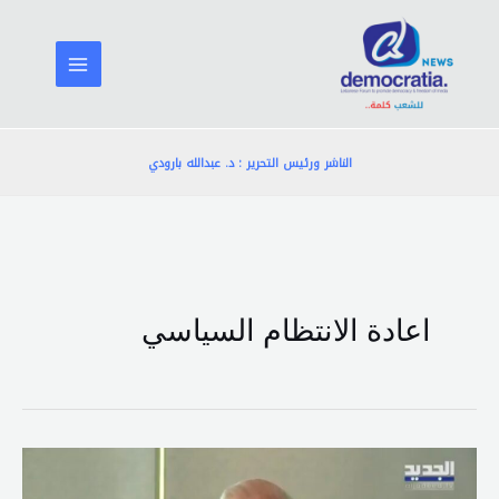
خطي
لى
لمحتوى
الناشر ورئيس التحرير : د. عبدالله بارودي
اعادة الانتظام السياسي
مبادرة
“مخزومي”