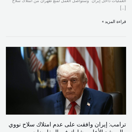
العمليات داخل إيران” وستواصل العمل لمنع طهران من امتلاك سلاح
[…]
قراءة المزيد »
ترامب:
إيران
وافقت
على
عدم
امتلاك
سلاح
نووي
والمرشد
الأعلى
ترامب: إيران وافقت على عدم امتلاك سلاح نووي
يشارك
في