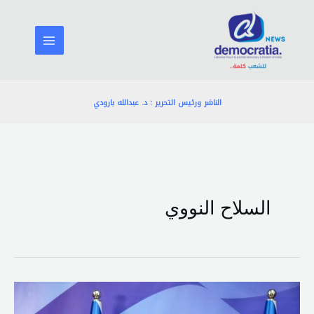
خطي
لى
لمحتوى
الناشر ورئيس التحرير : د. عبدالله بارودي
السلاح النووي
نتنياهو:
لن