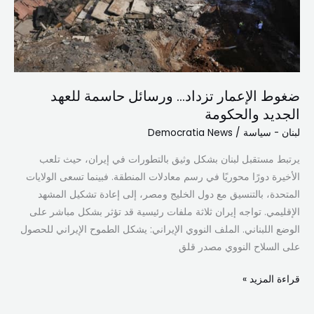
للعهد
الجديد
والحكومة
ضغوط الإعمار تزداد… ورسائل حاسمة للعهد
الجديد والحكومة
لبنان - سياسة
/
Democratia News
يرتبط مستقبل لبنان بشكل وثيق بالتطورات في إيران، حيث تلعب
الأخيرة دورًا محوريًا في رسم معادلات المنطقة. فبينما تسعى الولايات
المتحدة، بالتنسيق مع دول الخليج ومصر، إلى إعادة تشكيل المشهد
الإقليمي. تواجه إيران ثلاثة ملفات رئيسية قد تؤثر بشكل مباشر على
الوضع اللبناني. الملف النووي الإيراني: يشكل الطموح الإيراني للحصول
على السلاح النووي مصدر قلق
قراءة المزيد »