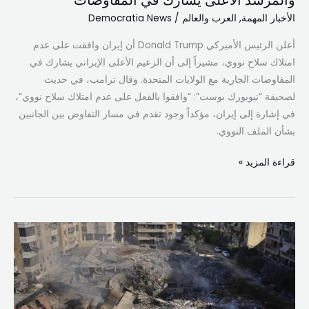
والمرشد الأعلى يشارك في المفاوضات
المفاوضات
الأخبار المهمة
,
العرب والعالم
/
Democratia News
أعلن الرئيس الأميركي Donald Trump أن إيران وافقت على عدم
امتلاك سلاح نووي، مشيراً إلى أن الزعيم الأعلى الإيراني يشارك في
المفاوضات الجارية مع الولايات المتحدة. وقال ترامب، في حديث
لصحيفة “نيويورك بوست”: “وافقوا بالفعل على عدم امتلاك سلاح نووي”،
في إشارة إلى إيران، مؤكداً وجود تقدم في مسار التفاوض بين الجانبين
بشأن الملف النووي.
قراءة المزيد »
ضغوط
الإعمار
تزداد…
ورسائل
حاسمة