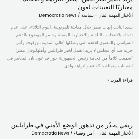
يريد
معياريّا التعيينات لعون
الخير
الأخبار المهمة
,
لبنان - سياسة
/
Democratia News
لطرابلس..
مطر:
شدد النائب إيهاب مطر خلال مقابلة تلفزيونية، اليوم الثلاثاء، على عدم
النزاهة
تدخله بالانتخابات البلدية والاختيارية المقبلة وحصر الموضوع بالدعم
والكفاءة
السياسي والمعنوي للائحة التي يشكلها أهالي المدينة، ووقوفه رأس
معياريّا
حربة ضد أي مجلس لا يريد العمل لخير طرابلس وأهلها.وقال مطر:
التعيينات
“سمعت كلاماً من ⁧‫فخامة رئيس الجمهورية‬⁩ جوزاف عون بان المعايير في
لعون
التعيينات متمثلة بالكفاءة والنزاهة ولدي
قراءة المزيد »
ريفي
يحذّر
ريفي يحذّر من تدهور الوضع الأمني في طرابلس
من
الأخبار المهمة
,
لبنان - أمن وقضاء
/
Democratia News
تدهور