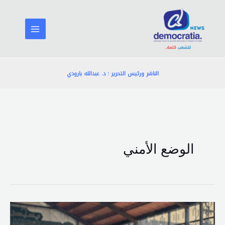
خطي
لى
لمحتوى
الناشر ورئيس التحرير : د. عبدالله بارودي
الوضع الأمني
بالصور-
النّائب