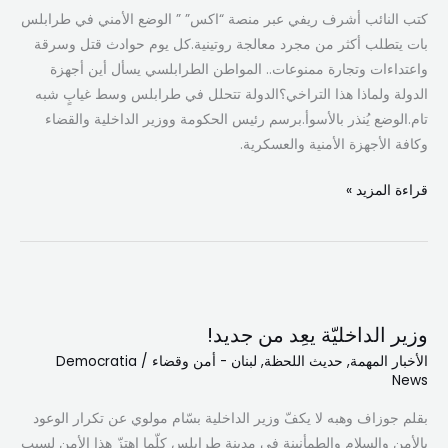
الوضع
كتب النائب أشرف ريفي عبر منصة “اكس” ” الوضع الأمني في طرابلس
الأمني
بات يتطلب أكثر من مجرد معالجة روتينية.كل يوم حوادث قتل وسرقة
في
واعتداءات وتجارة ممنوعات.. المواطن الطرابلسي يسأل أين أجهزة
طرابلس
الدولة ولماذا هذا التراخي؟الدولة تتحلل في طرابلس وسط غيابٍ شبه
تام.الوضع يُنذر بالأسوأ.برسم رئيس الحكومة ووزير الداخلية والقضاء
وكافة الأجهزة الأمنية والعسكرية.
قراءة المزيد »
وزير
الداخليّة
وزير الداخليّة يعِد من جديد!
يعِد
الأخبار المهمة
,
حديث اللحظة
,
لبنان - أمن وقضاء
/
Democratia
من
News
جديد!
بقلم جوزاف وهبه لا يكفّ وزير الداخلية بسّام مولوي عن تكرار الوعود
بالأمن والسلام والطمأنينة في مدينة طرابلس كلّما اهتزّ هذا الأمن لسبب