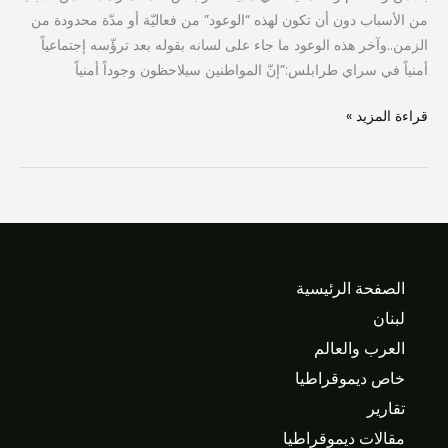
من الأسباب دون أن تكون لهذه “الوعود” من فعاليّة أو مدّة محدودة من
الزمن..وآخر هذه الوعود ما جاء على لسانه بقوله بعد ترؤّسه إجتماعياً
أمنياً في سراي طرابلس:”إنّ المواطنين سيلاحظون وجوداً أمنياً
قراءة المزيد »
الصفحة الرئيسية
لبنان
العرب والعالم
خاص ديموقراطيا
تقارير
مقالات ديموقراطيا