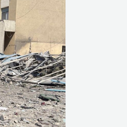
الإسرائيلي
في
ثانوية
“البهاء”
وتلتقي
مندوب”
المدارس
الكاثوليكية”
في
الجنوب
الأب
جهاد
فرنسيس.