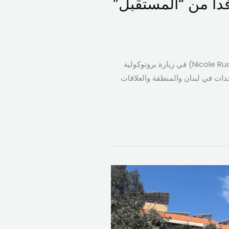
اً من “المستقبل”
استقبل رئيس مجلس النواب نبيه بري، في مقر الرئاسة الثانية في عين التينة، سفيرة سويسرا نيكول رويدر (Nicole Ruder) في زيارة بروتوكولية
دات في لبنان والمنطقة والعلاقات