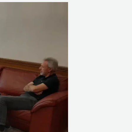
بهية
الحريري
تبحث
احتياجات
المستشفى
التركي
في
صيدا