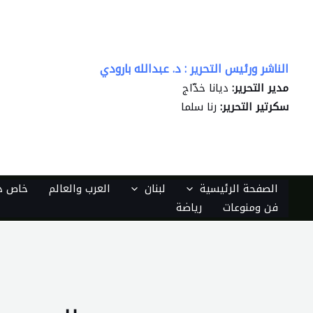
خطي
لى
لمحتوى
الناشر ورئيس التحرير : د. عبدالله بارودي
مدير التحرير:
ديانا خدّاج
سكرتير التحرير:
رنا سلما
الصفحة الرئيسية
لبنان
العرب والعالم
خاص دي
فن ومنوعات
رياضة