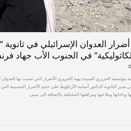
أضرار العدوان الإسرائيلي في ثانوية “ا
كاثوليكية” في الجنوب الأب جهاد فر
مؤسسة الحريري السيدة بهية الحريري الأضرار التي تسبب بها العدوان الإ
مدير الثانوية الدكتور أسامة الأرناؤوط على حجم الأضرار الجسيمة التي 
 وباحاتها وملاعبها ومرافقها المختلفة بالإضافة الى مبنى