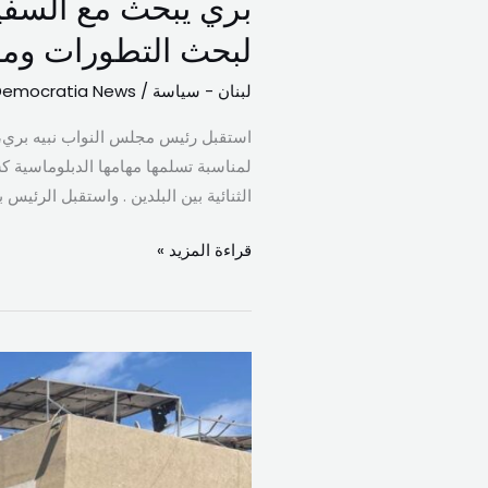
بري يبحث مع السفي
مع
السفيرة
لبحث التطورات ومل
السويسرية
لبنان - سياسة
/
Democratia News
المستجدات
ويلتقي
وفداً
لمناسبة تسلمها مهامها الدبلوماسية ك
من
الثنائية بين البلدين . واستقبل الرئيس
“المستقبل”
لبحث
قراءة المزيد »
التطورات
وملف
النازحين
بهية
الحريري
تتفقد
أضرار
العدوان