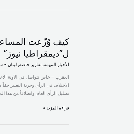
لأهلنا
النازحين
كيف
وُزّعت
كيف وُزّعت المساعد
المساعدات
الإماراتية
ل”ديمقراطيا نيوز”
في
الأخبار المهمة
,
تقارير خاصة
,
لبنان - س
لبنان؟
مصدر
العقرب – خاص تتواصل في الآونة الأخي
إماراتي
الاختلاف في الرأي وحرية التعبير حقاً 
يوضّح
تضليل الرأي العام. وانطلاقاً من هذا ال
ل”ديمقراطيا
نيوز”
قراءة المزيد »