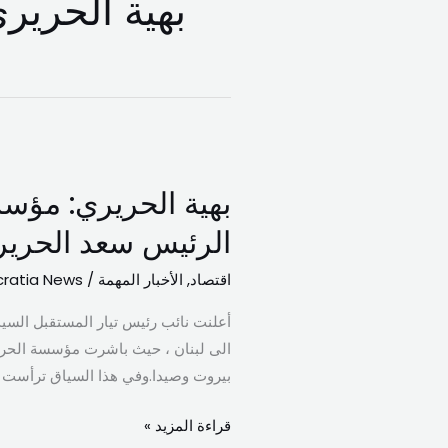
بهية الحرير
بهية
الحريري:
بهية الحريري: مؤس
مؤسسة
الحريري
الرئيس سعد الحريري
باشرت
اقتصاد
,
الأخبار المهمة
/
ratia News
بتوزيع
المساعدات
أعلنت نائب رئيس تيار المستقبل السيد
التي
الى لبنان ، حيث باشرت مؤسسة الحريري
أرسلها
بيروت وصيدا.وفي هذا السياق ترأست ال
الرئيس
سعد
قراءة المزيد »
الحريري