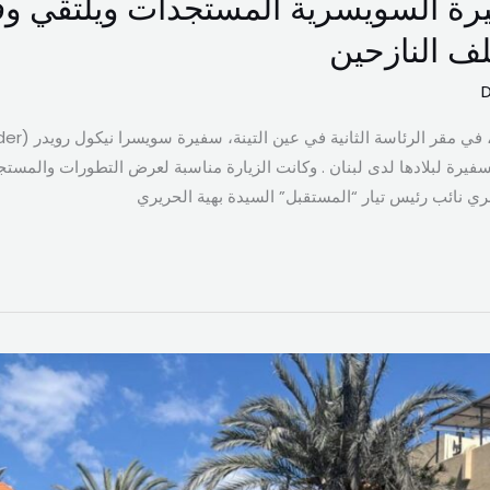
رة السويسرية المستجدات ويلتقي وفد
ف النازحين
سفيرة لبلادها لدى لبنان . وكانت الزيارة مناسبة لعرض التطورات والمستج
 بري نائب رئيس تيار “المستقبل” السيدة بهية الحريري