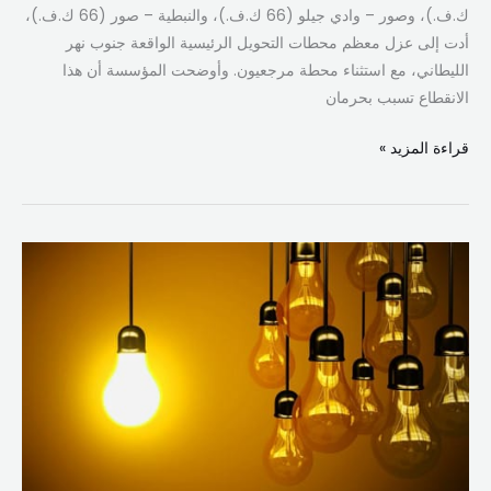
ك.ف.)، وصور – وادي جيلو (66 ك.ف.)، والنبطية – صور (66 ك.ف.)،
أدت إلى عزل معظم محطات التحويل الرئيسية الواقعة جنوب نهر
الليطاني، مع استثناء محطة مرجعيون. وأوضحت المؤسسة أن هذا
الانقطاع تسبب بحرمان
قراءة المزيد »
كهرباء
لبنان:
التغذية
مؤمّنة
لأكثر
من
شهر
ولا
تعديل