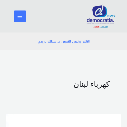
خطي
لى
لمحتوى
الناشر ورئيس التحرير : د. عبدالله بارودي
كهرباء لبنان
“كهرباء
لبنان”: