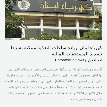
ساعات
التغذية
ممكنة
بشرط
تسديد
المستحقات
المالية
كهرباء لبنان: زيادة ساعات التغذية ممكنة بشرط
تسديد المستحقات المالية
اخر الاخبار
/
Democratia News
أفادت مؤسّسة كهرباء لبنان أنّها، في ظل الظروف الاستثنائية التي يمر
بها لبنان وخصوصاً قطاع الكهرباء خلال السنتين الأخيرتين، عملت جاهدةً
على تأمين استمرارية التغذية بالتيار الكهربائي للمواطنين ومرافق الدولة
كافة. وأوضحت أنّ تحسّناً ملحوظاً سجل في ساعات التغذية الكهربائية
خلال الأعوام 2024 و2025 و2026، لا سيما في الأشهر الماضية، وذلك
بفضل جهودها في جباية