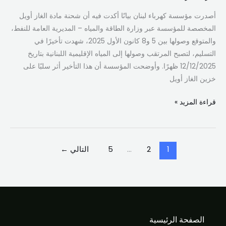
أصدرت مؤسسة كهرباء لبنان بيانًا أكدت فيه أن شحنة مادة الغاز أويل
المخصصة للمؤسسة عبر وزارة الطاقة والمياه – المديرية العامة للنفط،
والمتوقع وصولها بين 5 و8 كانون الأول 2025، شهدت تأخيرًا في
التسليم، لتصبح المرتقب وصولها إلى المياه الإقليمية اللبنانية بتاريخ
12/12/2025 ظهرًا. وأوضحت المؤسسة أن هذا التأخير أثر سلبًا على
خزين الغاز أويل
قراءة المزيد »
1
2
…
5
التالي
←
الصفحة الرئيسية