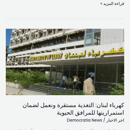
قراءة المزيد »
كهرباء
لبنان:
التغذية
مستقرة
ونعمل
لضمان
استمراريتها
للمرافق
الحيوية
كهرباء لبنان: التغذية مستقرة ونعمل لضمان
استمراريتها للمرافق الحيوية
اخر الاخبار
/
Democratia News