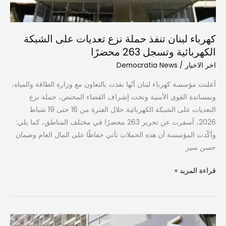
الكهربائية
وتسجل
كهرباء لبنان تنفذ حملة نزع تعديات على الشبكة
263
الكهربائية وتسجل 263 محضرًا
محضرًا
اخر الاخبار
/
Democratia News
أعلنت مؤسسة كهرباء لبنان أنّها نفذت بالتعاون مع وزارة الطاقة والمياه،
وبمساندة القوى الأمنية وتحت إشراف القضاء المختص، حملة نزع
التعديات على الشبكة الكهربائية خلال الفترة من 16 حتى 19 شباط
2026، أسفرت عن تحرير 263 محضرًا في مختلف المناطق، كما يلي:
وأكّدت المؤسسة أن هذه الحملات تأتي حفاظًا على المال العام وضمان
حسن سير
قراءة المزيد »
حملة