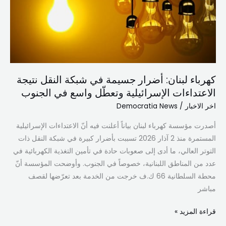
في
شبكة
النقل
نتيجة
الاعتداءات
الإسرائيلية
كهرباء لبنان: أضرار جسيمة في شبكة النقل نتيجة
وتعطّل
الاعتداءات الإسرائيلية وتعطّل واسع في الجنوب
واسع
في
اخر الاخبار
/
Democratia News
الجنوب
أصدرت مؤسسة كهرباء لبنان بياناً أعلنت فيه أنّ الاعتداءات الإسرائيلية
المستمرة منذ 2 آذار 2026 تسببت بأضرار كبيرة في شبكة النقل ذات
التوتر العالي، ما أدى إلى صعوبات حادة في تأمين التغذية الكهربائية في
عدد من المناطق اللبنانية، خصوصاً في الجنوب. وأوضحت المؤسسة أنّ
محطة السلطانية 66 ك.ف خرجت من الخدمة بعد تعرّضها لقصف
مباشر
قراءة المزيد »