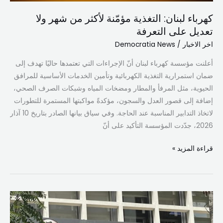
على
كهرباء لبنان: التغذية مؤمّنة لأكثر من شهر ولا
التعرفة
تعديل على التعرفة
اخر الاخبار
/
Democratia News
أعلنت مؤسسة كهرباء لبنان أنّ الإجراءات التي تعتمدها حاليًا تهدف إلى
ضمان استمرارية التغذية الكهربائية وتأمين الخدمات الأساسية للمرافق
الحيوية، مثل المرفأ والمطار ومضخات المياه وشبكات الصرف الصحي،
إضافة إلى قصور العدل والسجون، مؤكدةً مواكبتها المستمرة للتطورات
لاتخاذ التدابير المناسبة عند الحاجة. وفي سياق بيانها الصادر بتاريخ 10 آذار
2026، جدّدت المؤسسة التأكيد على أنّ
قراءة المزيد »
كهرباء
لبنان:
زيادة