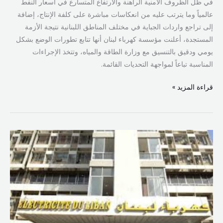
في ظل الظروف الأمنية الراهنة والارتفاع المتسارع في أسعار النفط
عالمياً وما يترتب عليه من انعكاسات مباشرة على كلفة الإنتاج، إضافة
إلى تراجع واردات الجباية في مختلف المناطق اللبنانية نتيجة الأزمة
المستجدة، أعلنت مؤسسة كهرباء لبنان أنها تتابع تطورات الوضع بشكل
يومي ودقيق بالتنسيق مع وزارة الطاقة والمياه، وتتخذ الإجراءات
المناسبة تباعاً لمواجهة التحديات القائمة.
قراءة المزيد »
كهرباء
لبنان
تنفذ
حملة
نزع
تعديات
على
الشبكة