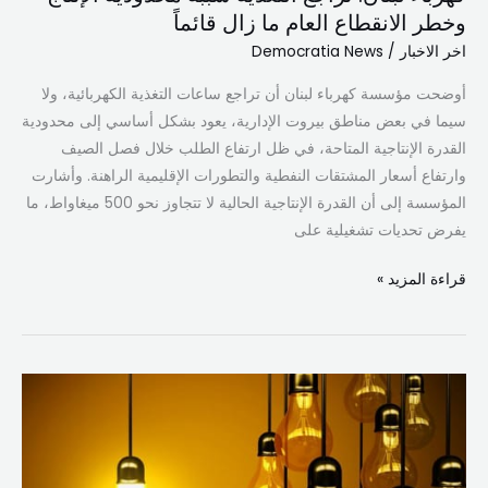
وخطر الانقطاع العام ما زال قائماً
زال
قائماً
اخر الاخبار
/
Democratia News
أوضحت مؤسسة كهرباء لبنان أن تراجع ساعات التغذية الكهربائية، ولا
سيما في بعض مناطق بيروت الإدارية، يعود بشكل أساسي إلى محدودية
القدرة الإنتاجية المتاحة، في ظل ارتفاع الطلب خلال فصل الصيف
وارتفاع أسعار المشتقات النفطية والتطورات الإقليمية الراهنة. وأشارت
المؤسسة إلى أن القدرة الإنتاجية الحالية لا تتجاوز نحو 500 ميغاواط، ما
يفرض تحديات تشغيلية على
قراءة المزيد »
كهرباء
لبنان:
أضرار
جسيمة