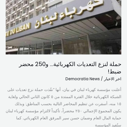
لنزع
التعديات
الكهربائية…
و250
محضر
ضبط!
حملة لنزع التعديات الكهربائية… و250 محضر
ضبط!
اخر الاخبار
/
Democratia News
أعلنت مؤسسة كهرباء لبنان في بيان، أنها “نفّذت حملة نزع تعديات على
الشبكة الكهربائية خلال الفترة الممتدة من ٥ كانون الثاني الحالي ولغاية
١٥ منه، أسفرت عن تنظيم المحاضر التالية بحسب المناطق: وبذلك
يكون المجموع الإجمالي ٢٥٠ محضراً، تأكيداً لالتزام مؤسسة كهرباء لبنان
حماية المال العام وضمان حسن سير المرفق العام الكهربائي. كما
ستُفيد المؤسسة