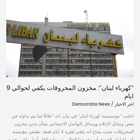
مخزون
المحروقات
يكفي
لحوالي
9
ايام
“كهرباء لبنان”: مخزون المحروقات يكفي لحوالي 9
ايام
اخر الاخبار
/
Democratia News
اعلنت “مؤسسسة كهرباء لبنان” في بيان، انه “خلافًا لما يتم تداوله في
بعض وسائل الإعلام ووسائل التواصل الاجتماعي بشأن تدني مخزون
المحروقات بحيث يشاع أنه يكفي لفترة 4 أيام فقط، تطمئن مؤسسة
كهرباء لبنان الجميع بأن مخزونها الحالي من مادة الغاز أويل يكفي بحدود