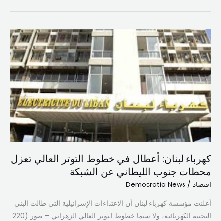
كهرباء
لبنان:
أعطال
في
خطوط
التوتر
العالي
تعزل
محطات
جنوب
كهرباء لبنان: أعطال في خطوط التوتر العالي تعزل
الليطاني
محطات جنوب الليطاني عن الشبكة
عن
الشبكة
اقتصاد
/
Democratia News
أعلنت مؤسسة كهرباء لبنان أن الاعتداءات الإسرائيلية التي طالت البنى
التحتية الكهربائية، ولا سيما خطوط التوتر العالي الزهراني – صور (220