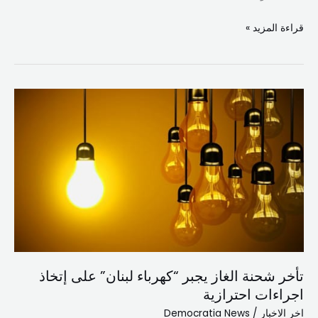
قراءة المزيد »
تأخر
شحنة
الغاز
يجبر
“كهرباء
لبنان”
على
إتخاذ
اجراءات
احترازية
تأخر شحنة الغاز يجبر “كهرباء لبنان” على إتخاذ
اجراءات احترازية
اخر الاخبار
/
Democratia News