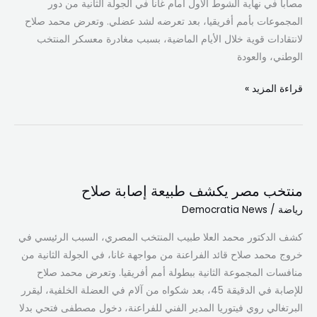
مصابا في نهاية الشوط الأول أمام غانا في الجولة الثانية من دور
المجموعات بأمم أفريقيا، بعد تعرضه لشد عضلي. وتعرض محمد صلاح
لانتقادات قوية خلال الأيام الماضية، بسبب مغادرة معسكر المنتخب
الوطني، والعودة
قراءة المزيد »
منتخب
مصر
منتخب مصر يكشف طبيعة إصابة صلاح
يكشف
رياضة
/
Democratia News
طبيعة
إصابة
كشف الدكتور محمد العلا طبيب المنتخب المصري، السبب الرئيسي في
صلاح
خروج محمد صلاح قائد الفراعنة من مواجهة غانا، في الجولة الثانية من
منافسات المجموعة الثانية ببطولة أمم أفريقيا. وتعرض محمد صلاح
للإصابة في الدقيقة 45، بعد شكواه من آلام في العضلة الخلفية، ليقرر
البرتغالي روي فيتوريا المدير الفني للفراعنة، دخول مصطفى فتحي بدلا