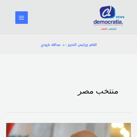
خطي
لى
لمحتوى
الناشر ورئيس التحرير : د. عبدالله بارودي
منتخب مصر
ميقاتي
يهنئ