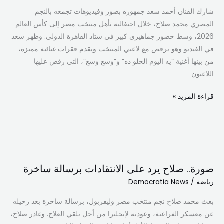
القاهرة
شارك الفنان أحمد سعد جمهوره بصور وفيديوهات تجمعه بالنجم
المصري محمد صلاح، خلال احتفالية تأهل منتخب مصر إلى كأس العالم
2026، وسط حضور جماهيري كبير في ستاد القاهرة الدولي. وظهر سعد
في الفيديو وهو يرقص مع لاعبي المنتخب ويقدم فقرات غنائية مميزة،
من بينها أغنية “يه اليوم الحلو ده” و”وسع وسع”، التي رقص عليها
اللاعبون
قراءة المزيد »
صورة..
صلاح
صورة.. صلاح يرد على الانتقادات برسالة ساخرة
يرد
رياضة
/
Democratia News
على
الانتقادات
بعث محمد صلاح نجم منتخب مصر وليفربول، برسالة ساخرة بعد رحيله
برسالة
عن معسكر الفراعنة، وعودته لإنجلترا من أجل تلقي العلاج. وغادر صلاح،
ساخرة