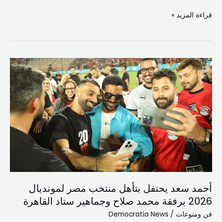
قراءة المزيد »
أحمد
سعد
يحتفل
بتأهل
منتخب
مصر
لمونديال
2026
برفقة
محمد
أحمد سعد يحتفل بتأهل منتخب مصر لمونديال
صلاح
2026 برفقة محمد صلاح وجماهير ستاد القاهرة
وجماهير
ستاد
فن ومنوعات
/
Democratia News