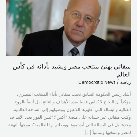
منتخب
مصر
ويشيد
بأدائه
في
كأس
العالم
ميقاتي يهنئ منتخب مصر ويشيد بأدائه في كأس
العالم
رياضة
/
Democratia News
أشاد رئيس الحكومة السابق نجيب ميقاتي بأداء المنتخب المصري،
مؤكداً أن النجاح لا يُقاس فقط بعدد الأهداف والنتائج، بل أيضاً بالروح
القتالية والبسالة التي أظهرها اللاعبون ووصولهم إلى الساحة العالمية.
وكتب ميقاتي عبر حسابه على منصة “أكس”: “ليس الفوز بعدد الأهداف
وحدها بل في البسالة التي أبديتموها ووصلتم بها للعالمية”، موجهاً التهنئة
لمصر ومنتخبها ومتمنياً […]