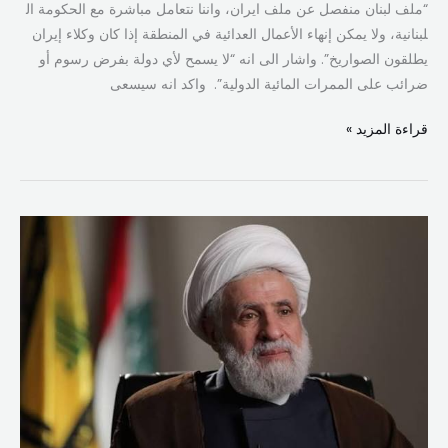
“ملف لبنان منفصل عن ملف ايران، واننا نتعامل مباشرة مع الحكومة ال​
لبنان​ية، ولا يمكن إنهاء الأعمال العدائية في المنطقة إذا كان وكلاء إيران
يطلقون الصواريخ”. واشار الى انه “لا يسمح لأي دولة بفرض رسوم أو
ضرائب على الممرات المائية الدولية”. واكد انه سيسعى
قراءة المزيد »
نعيم
قاسم:
نحن
مع
اتفاق
الطائف
والدستور
والمقاومة
الضمانة