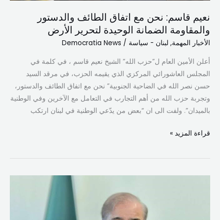
الوحيدة
لتحرير
نعيم قاسم: نحن مع اتفاق الطائف والدستور
الأرض
والمقاومة الضمانة الوحيدة لتحرير الأرض
الأخبار المهمة
,
لبنان - سياسة
/
Democratia News
أعلن الأمين العام ل”حزب الله” الشيخ نعيم قاسم ، في كلمة في
المجلس العاشورائي المركزي الذي يقيمه الحزب، في مرقد السيد
حسن نصر الله في الضاحية الجنوبية” نحن مع اتفاق الطائف والدستور،
وتجربة حزب الله من أهم التجارب في التعامل مع الآخرين وفي الوطنية
بالميدان”. ولفت الى ان “بعض من يدّعي الوطنية في لبنان ارتكب
قراءة المزيد »
شهباز
شريف:
باكستان
تواصل