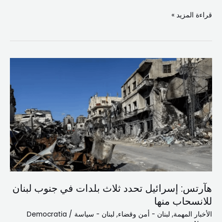
قراءة المزيد »
هآرتس:
إسرائيل
تحدد
ثلاث
بلدات
في
جنوب
لبنان
للانسحاب
منها
هآرتس: إسرائيل تحدد ثلاث بلدات في جنوب لبنان
للانسحاب منها
الأخبار المهمة
,
لبنان - أمن وقضاء
,
لبنان - سياسة
/
Democratia