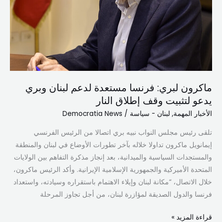
وبري
يدعو
لتثبيت
وقف
إطلاق
النار
ماكرون لبري: فرنسا مستعدة لدعم لبنان وبري
يدعو لتثبيت وقف إطلاق النار
الأخبار المهمة
,
لبنان - سياسة
/
Democratia News
تلقى رئيس مجلس النواب نبيه بري اتصالا من الرئيس الفرنسي
إيمانويل ماكرون تداولا خلاله بآخر تطورات الأوضاع في لبنان والمنطقة
والمستجدات السياسية والميدانية، بعد إنجاز مذكرة التفاهم بين الولايات
المتحدة الأميركية والجمهورية الإسلامية الإيرانية. وأكد الرئيس ماكرون،
خلال الاتصال، “مكانة لبنان وإيلاء الاهتمام باستقراره وسيادته، واستعداد
فرنسا والدول الصديقة لمؤازرة لبنان، من أجل تجاوز المرحلة
قراءة المزيد »