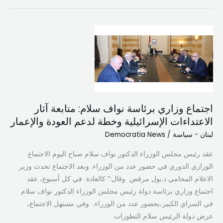
اجتماع
وزاري
برئاسة
نواف
سلام:
متابعة
آثار
اجتماع وزاري برئاسة نواف سلام: متابعة آثار
الاعتداءات
الاعتداءات الإسرائيلية وخطة لدعم العودة والإعمار
الإسرائيلية
لبنان - سياسة
/
Democratia News
وخطة
عقد رئيس مجلس الوزراء الدكتور نواف سلام صباح اليوم الاجتماع
لدعم
الوزاري الدوري في حضور عدد من الوزراء. وبعد الاجتماع تحدث وزير
العودة
الاعلام المحامي د.بول مرقص وقال:” كالعادة في كل أسبوع، عقد
والإعمار
اجتماع وزاري برئاسة دولة رئيس مجلس الوزراء الدكتور نواف سلام
في السراي الكبير،بحضور عدد من الوزراء. وفي مستهل الاجتماع،
عرض دولة الرئيس سلام التطورات