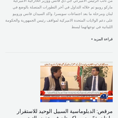
من نائب الرئيس الاميركي جي دي فانس ووزير الخارجية الاميركية
ماركو روبيو تم خلاله التداول في آخر التطورات المتصلة بالوضع في
لبنان ومرحلة ما بعد اجتماعات سويسرا. واكد السيدان فانس وروبيو
على دعم الولايات المتحدة الاميركية لمواقف رئيس الجمهورية والحكومة
اللبنانية في توجهاتهما لبسط
قراءة المزيد »
مرقص:
الدبلوماسية
السبيل
الوحيد
للاستقرار
ولبنان
يثمّن
مرقص: الدبلوماسية السبيل الوحيد للاستقرار
دور
ولبنان يثمّن دور باكستان في خفض التوتر
باكستان