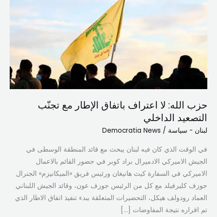
لا
اعتراف
باتفاق
الإطار
مع
تجنّب
التصعيد
الداخلي
حزب الله: لا اعتراف باتفاق الإطار مع تجنّب
التصعيد الداخلي
لبنان - سياسة
/
Democratia News
في الوقت الذي كان فيه لبنان يبحث مع قائد المنطقة الوسطى في
الجيش الاميركي الادميرال براد كوبر في حضور القائم بالاعمال
الاميركي في السفارة كيث هانيغان ورئيس فريق «الميكانيزم» الجنرال
جوزف كليرفيلد مع كل من الرئيس جوزف عون، وقائد الجيش اللبناني
العماد رودولف هيكل، التحضيرات المتعلقة ببدء تنفيذ اتفاق الاطار الذي
تم اقراره نتيجة المفاوضات […]