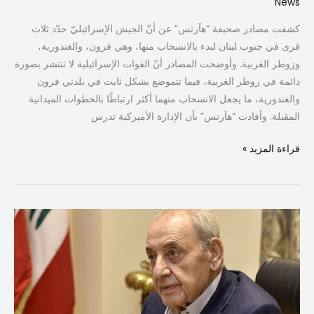
News
كشفت مصادر صحيفة “هآرتس” عن أنّ الجيش الإسرائيليّ حدّد ثلاث
قرى في جنوب لبنان لبدء بالانسحاب منها، وهي فرون، والغندورية،
وزوطر الغربية. وأوضحت المصادر أنّ القوات الإسرائيلية لا تنتشر بصورة
دائمة في زوطر الغربية، فيما تتموضع بشكل ثابت في بلدتي فرون
والغندورية، ما يجعل الانسحاب منهما أكثر ارتباطًا بالخطوات الميدانية
المقبلة. وأفادت “هآرتس” بأن الإدارة الأميركية تدرس
قراءة المزيد »
ماكرون
لبري:
فرنسا
مستعدة
لدعم
لبنان