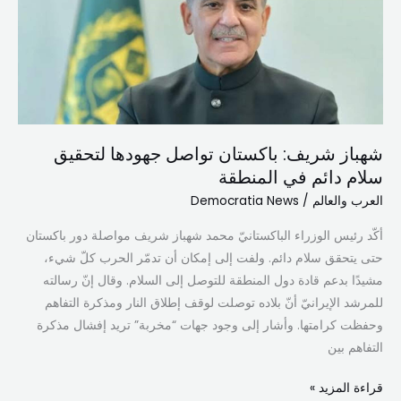
جهودها
لتحقيق
سلام
دائم
في
المنطقة
شهباز شريف: باكستان تواصل جهودها لتحقيق
سلام دائم في المنطقة
العرب والعالم
/
Democratia News
أكّد رئيس الوزراء الباكستانيّ محمد شهباز شريف مواصلة دور باكستان
حتى يتحقق سلام دائم. ولفت إلى إمكان أن تدمّر الحرب كلّ شيء،
مشيدًا بدعم قادة دول المنطقة للتوصل إلى السلام. وقال إنّ رسالته
للمرشد الإيرانيّ أنّ بلاده توصلت لوقف إطلاق النار ومذكرة التفاهم
وحفظت كرامتها. وأشار إلى وجود جهات “مخربة” تريد إفشال مذكرة
التفاهم بين
قراءة المزيد »