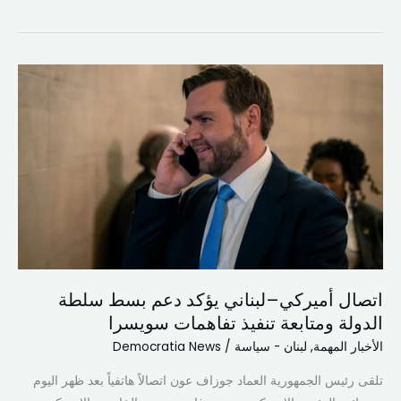
اتصال
أميركي–
لبناني
يؤكد
دعم
بسط
سلطة
الدولة
ومتابعة
تنفيذ
اتصال أميركي–لبناني يؤكد دعم بسط سلطة
تفاهمات
الدولة ومتابعة تنفيذ تفاهمات سويسرا
سويسرا
الأخبار المهمة
,
لبنان - سياسة
/
Democratia News
تلقى رئيس الجمهورية العماد جوزاف عون اتصالاً هاتفياً بعد ظهر اليوم