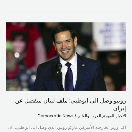
روبيو
وصل
الى
ابوظبي:
ملف
لبنان
منفصل
عن
إيران
روبيو وصل الى ابوظبي: ملف لبنان منفصل عن
إيران
الأخبار المهمة
,
العرب والعالم
/
Democratia News
اكد وزير الخارجية الأميركي ​ماركو روبيو​، الذي وصل الى ابو ظبي، ان