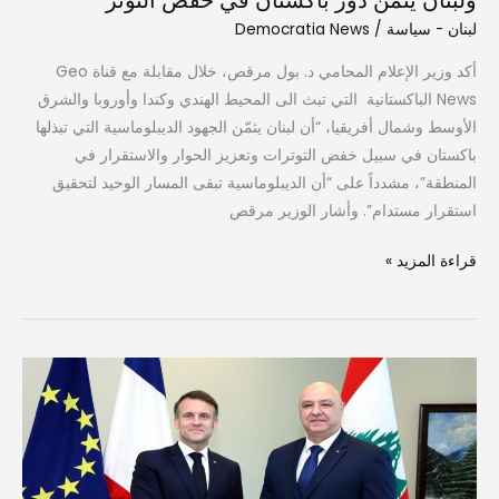
في
لبنان - سياسة
/
Democratia News
خفض
أكد وزير الإعلام المحامي د. بول مرقص، خلال مقابلة مع قناة Geo
التوتر
News الباكستانية التي تبث الى المحيط الهندي وكندا وأوروبا والشرق
الأوسط وشمال أفريقيا، “أن لبنان يثمّن الجهود الديبلوماسية التي تبذلها
باكستان في سبيل خفض التوترات وتعزيز الحوار والاستقرار في
المنطقة”، مشدداً على “أن الديبلوماسية تبقى المسار الوحيد لتحقيق
استقرار مستدام”. وأشار الوزير مرقص
قراءة المزيد »
عون
وماكرون
يبحثان
التطورات
في