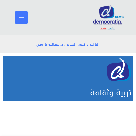
خطي
لى
لمحتوى
الناشر ورئيس التحرير : د. عبدالله بارودي
تربية وثقافة