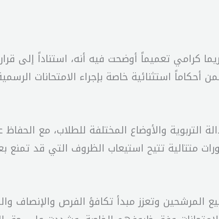
ن أحكاماً استثنائية خاصة بإجراء الامتحانات الرسمية
لة التربوية والأوضاع المختلفة للطلاب، مع الحفاظ
دورات متتالية تتيح استيعاب الظروف التي قد تمنع
ع المرشحين وتعزز مبدأ تكافؤ الفرص والإنصاف وال