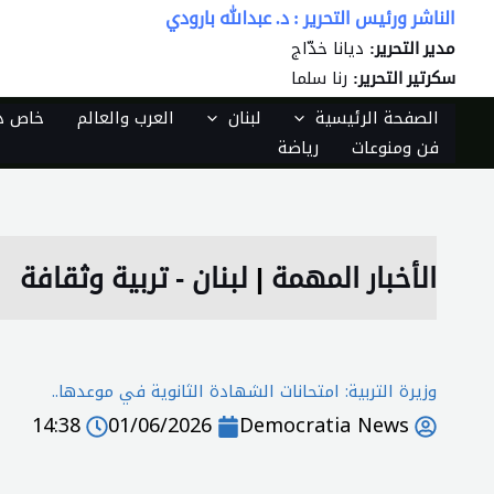
خطي
الناشر ورئيس التحرير : د. عبدالله بارودي
لى
ديانا خدّاج
مدير التحرير:
لمحتوى
رنا سلما
سكرتير التحرير:
الصفحة الرئيسية
لبنان
العرب والعالم
خاص دي
فن ومنوعات
رياضة
الأخبار المهمة
|
لبنان - تربية وثقافة
وزيرة التربية: امتحانات الشهادة الثانوية في موعدها..
14:38
01/06/2026
Democratia News