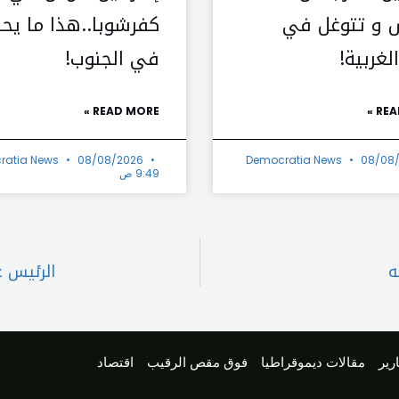
 و تتوغل في
كفرشوبا..هذا ما يح
لغربية!
في الجنوب!
READ MORE »
REA
ratia News
08/08/2026
Democratia News
08/08
9:49 ص
ه
الرئيس ع
رير
مقالات ديموقراطيا
فوق مقص الرقيب
اقتصاد