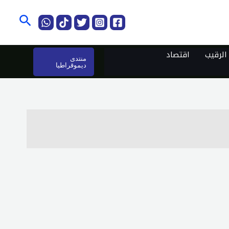
البحث
لرقيب
اقتصاد
منتدى
ديموقراطيا