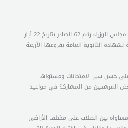
أصدرت وزيرة التربية والتعليم العالي الدكتورة ريما كرامي تعميماً أوضحت فيه أنه، استناداً إلى قرار مجلس الوزراء رقم 62 الصادر بتاريخ 22 أيار
 لشهادة الثانوية العامة بفروعها الأربعة
 على حسن سير الامتحانات ومستواها
 بعض المرشحين من المشاركة في مواعيد
مساواة بين الطلاب على مختلف الأراضي