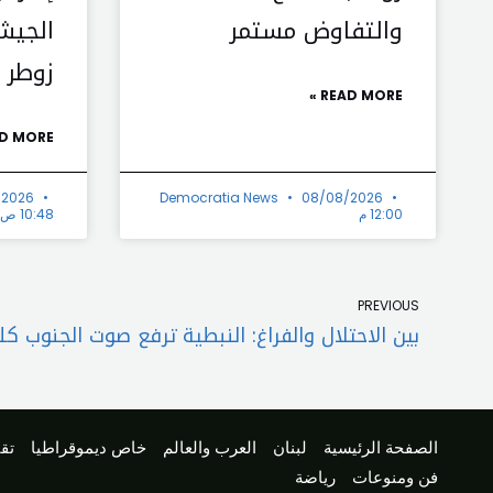
والتفاوض مستمر
الجيش
زوطر ا
READ MORE »
D MORE »
/2026
Democratia News
08/08/2026
12:00 م
10:48 ص
Prev
PREVIOUS
بين الاحتلال والفراغ: النبطية ترفع صوت الجنوب كل
الصفحة الرئيسية
لبنان
العرب والعالم
خاص ديموقراطيا
تقا
فن ومنوعات
رياضة