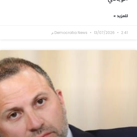
للمزيد »
2:41 م
13/07/2026
Democratia News