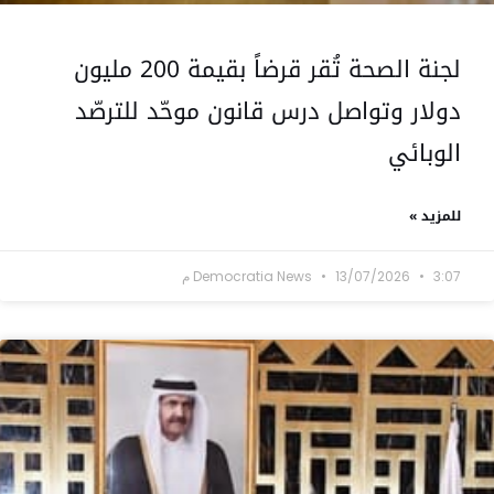
لجنة الصحة تُقر قرضاً بقيمة 200 مليون
دولار وتواصل درس قانون موحّد للترصّد
الوبائي
للمزيد »
3:07 م
13/07/2026
Democratia News