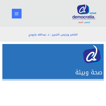
خطي
لى
لمحتوى
الناشر ورئيس التحرير : د. عبدالله بارودي
صحة وبيئة