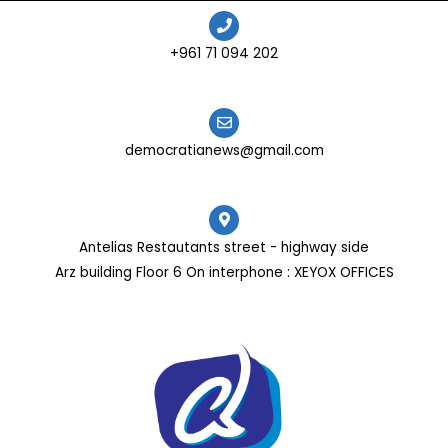
202 094 71 961+
democratianews@gmail.com
Antelias Restautants street - highway side
Arz building Floor 6 On interphone : XEYOX OFFICES