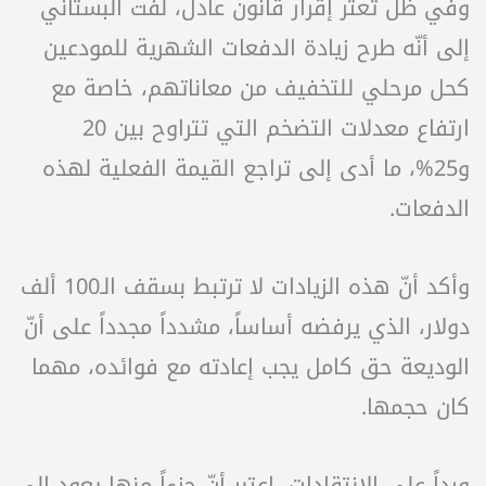
وفي ظل تعثّر إقرار قانون عادل، لفت البستاني
إلى أنّه طرح زيادة الدفعات الشهرية للمودعين
كحل مرحلي للتخفيف من معاناتهم، خاصة مع
ارتفاع معدلات التضخم التي تتراوح بين 20
و25%، ما أدى إلى تراجع القيمة الفعلية لهذه
الدفعات.
وأكد أنّ هذه الزيادات لا ترتبط بسقف الـ100 ألف
دولار، الذي يرفضه أساساً، مشدداً مجدداً على أنّ
الوديعة حق كامل يجب إعادته مع فوائده، مهما
كان حجمها.
ورداً على الانتقادات، اعتبر أنّ جزءاً منها يعود إلى