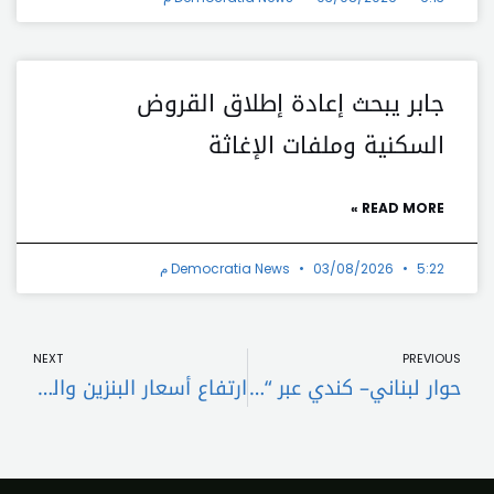
جابر يبحث إعادة إطلاق القروض
السكنية وملفات الإغاثة
READ MORE »
5:22 م
03/08/2026
Democratia News
t
Prev
NEXT
PREVIOUS
حوار لبناني– كندي عبر “زووم” يفتح آفاق الاستثمار ويعزّز مبادرات الإنماء.
ارتفاع أسعار البنزين والمازوت في لبنان واستقرار الغاز