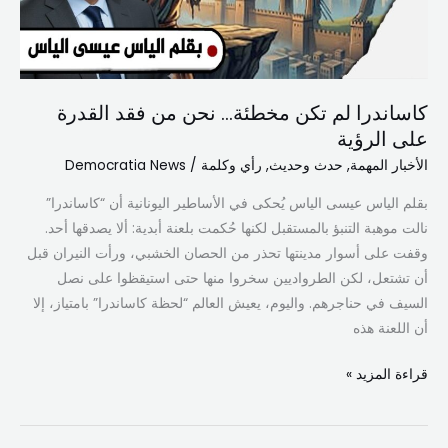
كاساندرا لم تكن مخطئة… نحن من فقد القدرة
على الرؤية
الأخبار المهمة
,
حدث وحديث
,
رأي وكلمة
/
Democratia News
بقلم الياس عيسى الياس ​يُحكى في الأساطير اليونانية أن “كاساندرا”
نالت موهبة التنبؤ بالمستقبل لكنها حُكمت بلعنة أبدية: ألا يصدقها أحد.
وقفت على أسوار مدينتها تحذر من الحصان الخشبي، ورأت النيران قبل
أن تشتعل، لكن الطرواديين سخروا منها حتى استيقظوا على نصل
السيف في حناجرهم. واليوم، يعيش العالم “لحظة كاساندرا” بامتياز، إلا
أن اللعنة هذه
قراءة المزيد »