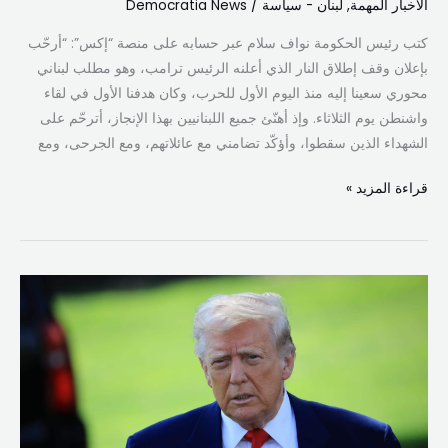
الأخبار المهمة
,
لبنان - سياسة
/
Democratia News
كتب رئيس الحكومة نواف سلام عبر حسابه على منصة “إكس”: “أرحّب
بإعلان وقف إطلاق النار الذي أعلنه الرئيس ترامب، وهو مطلب لبناني
محوري سعينا إليه منذ اليوم الأول للحرب، وكان هدفنا الأول في لقاء
واشنطن يوم الثلاثاء. وإذ أهنّئ جميع اللبنانيين بهذا الإنجاز، أترحّم على
الشهداء الذين سقطوا، وأؤكّد تضامني مع عائلاتهم، ومع الجرحى، ومع
قراءة المزيد »
ترامب:
وقف
إطلاق
النار
في
لبنان
لـ10