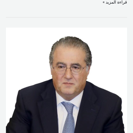
قراءة المزيد »
شقير
مهنئاً
اللبنانيين
بوقف
إطلاق
النار:
نأمل
ان
يشكل
مدخلاً
لتحقيق
الاستقرار
والسلام