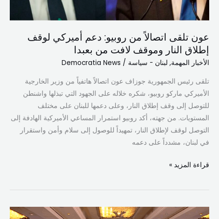
وموقف
لافت
من
عون تلقى اتصالاً من روبيو: دعم أميركي لوقف
بعبدا
إطلاق النار وموقف لافت من بعبدا
الأخبار المهمة
,
لبنان - سياسة
/
Democratia News
تلقى رئيس الجمهورية جوزاف عون اتصالاً هاتفياً من وزير الخارجية
الأميركي ماركو روبيو، شكره خلاله على الجهود التي تبذلها واشنطن
للتوصل إلى وقف إطلاق النار، وعلى دعمها للبنان على مختلف
المستويات. من جهته، أكد روبيو استمرار المساعي الأميركية الهادفة إلى
التوصل لوقف لإطلاق النار، تمهيداً للوصول إلى سلام وأمن واستقرار
في لبنان، مشدداً على دعمه
قراءة المزيد »
نواب