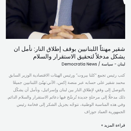
شقير مهنئاً اللبنانيين بوقف إطلاق النار: نأمل ان
يشكل مدخلاً لتحقيق الاستقرار والسلام
لبنان - سياسة
/
Democratia News
كتب رئيس تجمع “كلنا بيروت” ورئيس الهيئات الاقتصادية الوزير السابق
محمد شقير على حسابه عبر منصة إكس، الآتي:نهنّئ اللبنانيين جميعًا
بالتوصل إلى وقفٍ لإطلاق النار بين لبنان وإسرائيل، ونأمل أن يشكّل
ذلك مدخلًا إلى مرحلةٍ جديدة تُرسَّخ فيها دعائم الاستقرار والسلام الدائم.
وفي هذه المناسبة الوطنية، نتوجّه بجزيل الشكر إلى فخامة رئيس
الجمهورية العماد جوزاف
قراءة المزيد »