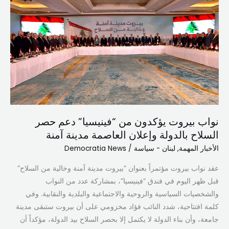
بيروت
يؤكدون
من
“فينيسيا”
دعم
حصر
السلاح
بالدولة
وإعلان
نواب بيروت يؤكدون من “فينيسيا” دعم حصر
العاصمة
السلاح بالدولة وإعلان العاصمة مدينة آمنة
مدينة
آمنة
الأخبار المهمة
,
لبنان - سياسة
/
Democratia News
عقد نواب بيروت مؤتمراً بعنوان “بيروت مدينة آمنة وخالية من السلاح”
قبل ظهر اليوم في فندق “فينيسيا”، بمشاركة عدد من النواب
والشخصيات السياسية والروحية والاجتماعية والبلدية والنقابية. وفي
كلمة افتتاحية، شدد النائب فؤاد مخزومي على أن بيروت ستبقى مدينة
جامعة، وأن بناء الدولة لا يكتمل إلا بحصر السلاح بيد الدولة، مؤكداً أن