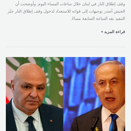
وقف إطلاق النار في لبنان خلال ساعات المساء اليوم. وأوضحت أن
الجيش أصدر توجيهات إلى قواته للاستعداد لدخول وقف إطلاق النار حيّز
التنفيذ بعد الساعة السابعة مساءً.
قراءة المزيد »
عون
تلقى
اتصالاً
من
روبيو:
دعم
أميركي
لوقف
إطلاق
النار