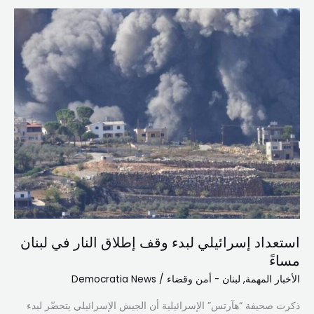
استعداد
إسرائيلي
لبدء
وقف
إطلاق
النار
في
لبنان
مساءً
استعداد إسرائيلي لبدء وقف إطلاق النار في لبنان
مساءً
الأخبار المهمة
,
لبنان - أمن وقضاء
/
Democratia News
ذكرت صحيفة “هآرتس” الإسرائيلية أن الجيش الإسرائيلي يتحضّر لبدء