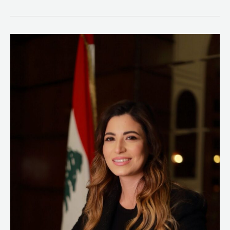
رشا
عيتاني
تثني
على
نواب
بيروت
لتبني
مقترحها
المتعلق
بخلو
بيروت
من
السلاح