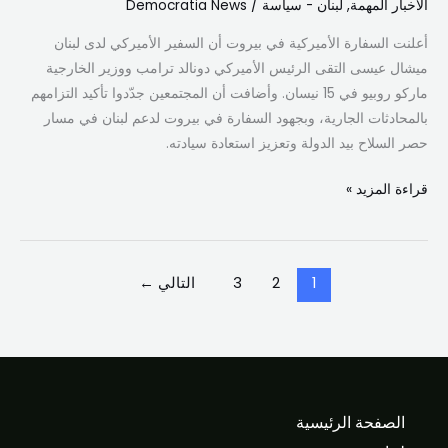
الأخبار المهمة
,
لبنان - سياسة
/
Democratia News
أعلنت السفارة الأميركية في بيروت أن السفير الأميركي لدى لبنان
ميشال عيسى التقى الرئيس الأميركي دونالد ترامب ووزير الخارجية
ماركو روبيو في 15 نيسان. وأضافت أن المجتمعين جدّدوا تأكيد التزامهم
بالمحادثات الجارية، وبجهود السفارة في بيروت لدعم لبنان في مسار
حصر السلاح بيد الدولة وتعزيز استعادة سيادته.
قراءة المزيد »
1
2
3
التالي
←
الصفحة الرئيسية