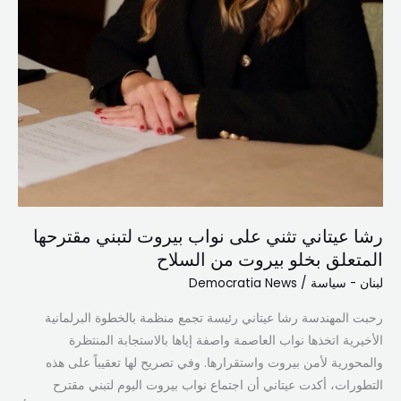
رشا عيتاني تثني على نواب بيروت لتبني مقترحها
المتعلق بخلو بيروت من السلاح
لبنان - سياسة
/
Democratia News
رحبت المهندسة رشا عيتاني رئيسة تجمع منظمة بالخطوة البرلمانية
الأخيرية اتخذها نواب العاصمة واصفة إياها بالاستجابة المنتظرة
والمحورية لأمن بيروت واستقرارها. وفي تصريح لها تعقيباً على هذه
التطورات، أكدت عيتاني أن اجتماع نواب بيروت اليوم لتبني مقترح