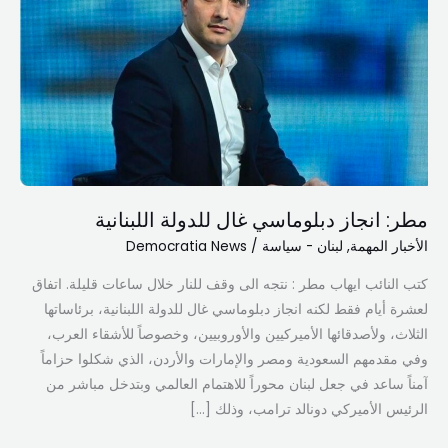
دبلوماسي
غال
للدولة
اللبنانية
مطر: انجاز دبلوماسي غال للدولة اللبنانية
الأخبار المهمة
,
لبنان - سياسة
/
Democratia News
كتب النائب ايهاب مطر : نتجه الى وقف للنار خلال ساعات قليلة. اتفاق
لعشرة أيام فقط لكنه انجاز دبلوماسي غال للدولة اللبنانية، برئاساتها
الثلاث، ولأصدقائها الأميركيين والأوروبيين، وخصوصاً للأشقاء العرب،
وفي مقدمهم السعودية ومصر والإمارات والأردن، الذي شكلوا حزاماً
آمناً ساعد في جعل لبنان محوراً للاهتمام العالمي وبتدخل مباشر من
الرئيس الأميركي دونالد ترامب، وذلك […]