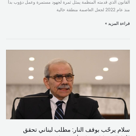
القانون الذي قدمته المنظمة يمثل ثمرة لجهود مستمرة وعمل دؤوب بدأ
منذ عام 2022 لجعل العاصمة منطقة خالية
قراءة المزيد »
سلام
يرحّب
بوقف
النار:
مطلب
لبناني
تحقق
سلام يرحّب بوقف النار: مطلب لبناني تحقق