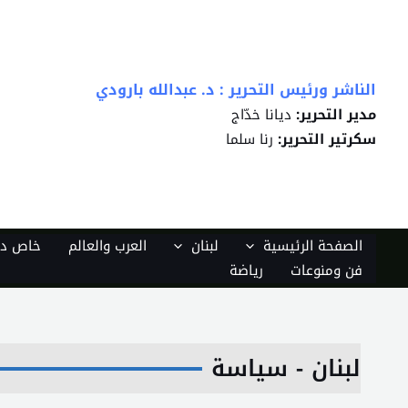
خطي
لى
لمحتوى
الناشر ورئيس التحرير : د. عبدالله بارودي
مدير التحرير:
ديانا خدّاج
سكرتير التحرير:
رنا سلما
الصفحة الرئيسية
لبنان
العرب والعالم
خاص دي
فن ومنوعات
رياضة
لبنان - سياسة