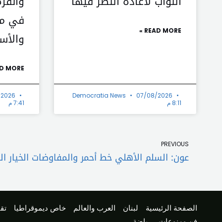
النواب لاعادة النظر فيها
وأنقرة
في مل
READ MORE »
والأس
D MORE »
/2026
Democratia News
07/08/2026
8:11 م
7:41 م
Prev
PREVIOUS
عون: السلم الأهلي خط أحمر والمفاوضات الخيار الو
الصفحة الرئيسية
لبنان
العرب والعالم
خاص ديموقراطيا
تقا
فن ومنوعات
رياضة