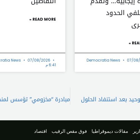
 إيجابية… وتقدّم
التفاصيل
في الحدود
READ MORE »
رى
REA
ratia News
07/08/2026
Democratia News
07/08
6:41 م
حيد بعد استنفاد الحلول
رير
مقالات ديموقراطيا
فوق مقص الرقيب
اقتصاد