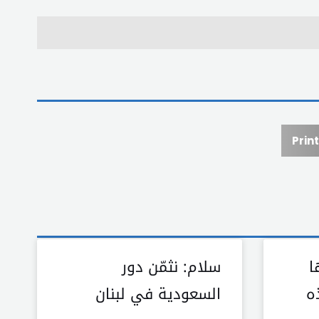
Print
ا
سلام: نثمّن دور
ه
السعودية في لبنان