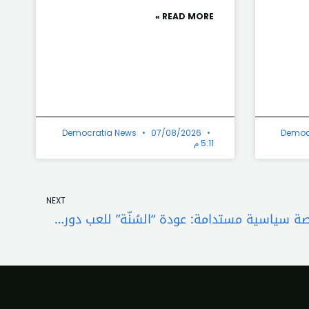
READ MORE »
Democratia News
07/08/2026
Democ
5:11 م
Next
NEXT
مبادرة “مخزومي” تؤسس لمنصة سياسية مستدامة: عودة “السُنّة” للعب دورهم الوطنيّ بعيداً عن الانكفاء أو التهميش