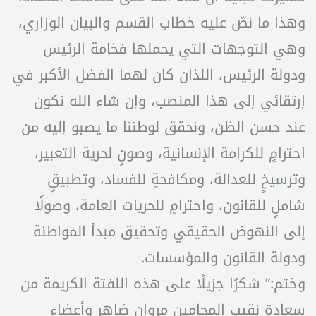
وهذا ما نصّ عليه خطاب القسم والبيان الوزاري،
وهي التوجهات التي يحملها فخامة الرئيس
ودولة الرئيس، اللذان كان لهما الفضل الأكبر في
إرتقائي إلى هذا المنصب، وإن شاء الله نكون
عند حسن الظن، ونحقق لوطننا ما يصبو إليه من
احترامٍ للكرامة الإنسانية، وصونٍ لحرية التعبير،
وترسيخٍ للعدالة، ومكافحةٍ للفساد، وتطبيقٍ
شاملٍ للقانون، واحترامٍ للحريات العامة، وصولًا
إلى النهوض الحقيقي وتحقيق مبدأ المواطنة
ودولة القانون والمؤسسات.
وختم:” شكرًا جزيلًا على هذه اللفتة الكريمة من
سعادة نقيب المحامين مروان ضاهر وأعضاء