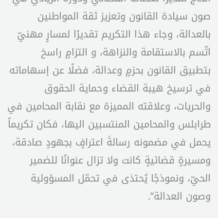
صون سيادة القانون وتعزيز ثقة المواطنين
بالعدالة، وجاء هذا التكريم تقديرًا لمسارٍ مهنيّ
اتّسم بالاستقامة والنزاهة، و التزامٍ راسخ
بتطبيق القانون بحزمٍ وعدالة، فضلًا عن إسهاماته
في ترسيخ هيبة القضاء وحماية الحقوق
والحريات، وعلاقته المميزة مع نقابة المحامين في
طرابلس والمحامين المنتسبين اليها، فكان تكريماً
يحمل في مضمونه رسالةَ اعترافٍ بجهودٍ صادقة،
ومسيرةٍ قضائيةٍ كانت ولا تزال عنوانًا للضمير
الحيّ، ونموذجًا يُحتذى في تحمّل المسؤولية
وصون العدالة”.