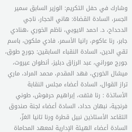
وشارك في حفل التكريم: الوزير السابق سمير
الجسر، السادة القضاة: هاني الحجار، ناجي
الدحداح، د. احمد الايوبي، ناظم الخوري ،هنادي
جابر، رنا عاكوم، رانيا الأسمر، فادي ملكون، باسم
تقي الدين، السادة النقباء السابقين: جورج طوق،
جورج موراني، عبد الرزاق دبليز، أنطوان عيروت،
ميشال الخوري، فهد المقدم، محمد المراد، ماري
تراز القوال، السادة أعضاء مجلس النقابة
الأساتذة : رنا فتفت، إبراهيم حرفوش، طوني
فرنجية، نبهان حداد، السادة أعضاء لجنة صندوق
التقاعد الأستاذين نبيل قطرة ورنا تانيا الغزّ،
السادة أعضاء الهيئة الإدارية لمعهد المحاماة