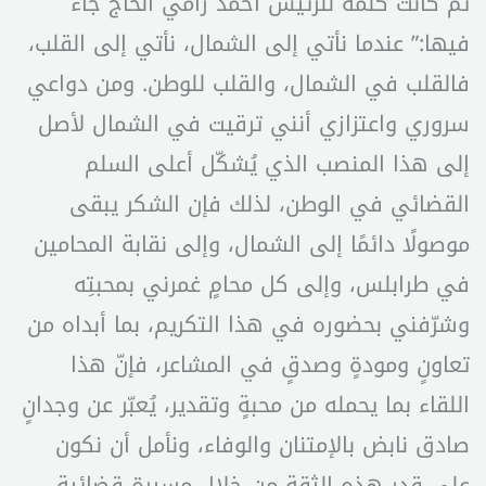
ثم كانت كلمة للرئيس احمد رامي الحاج جاء
فيها:” عندما نأتي إلى الشمال، نأتي إلى القلب،
فالقلب في الشمال، والقلب للوطن. ومن دواعي
سروري واعتزازي أنني ترقيت في الشمال لأصل
إلى هذا المنصب الذي يُشكّل أعلى السلم
القضائي في الوطن، لذلك فإن الشكر يبقى
موصولًا دائمًا إلى الشمال، وإلى نقابة المحامين
في طرابلس، وإلى كل محامٍ غمرني بمحبتِه
وشرّفني بحضوره في هذا التكريم، بما أبداه من
تعاونٍ ومودةٍ وصدقٍ في المشاعر، فإنّ هذا
اللقاء بما يحمله من محبةٍ وتقدير، يُعبّر عن وجدانٍ
صادق نابض بالإمتنان والوفاء، ونأمل أن نكون
على قدر هذه الثقة من خلال مسيرةٍ قضائية