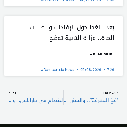
بعد اللغط حول الإفادات والطلبات
الحرة.. وزارة التربية توضح
READ MORE »
7:26 م
05/08/2026
Democratia News
t
Prev
NEXT
PREVIOUS
“فخ المعرفة”.. والسنن الكونية الثابتة والمتحولة..!؟
اعتصام في طرابلس.. وهذه التفاصيل