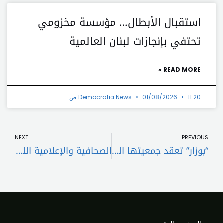
استقبال الأبطال… مؤسسة مخزومي
تحتفي بإنجازات لبنان العالمية
READ MORE »
11:20 ص
01/08/2026
Democratia News
t
Prev
NEXT
PREVIOUS
“بوزار” تعقد جمعيتها العمومية وتناقش قضايا اكاديمية وبيئية ومدنية
الصحافية والإعلامية اللبنانية جوزيانا لحاج موسى تُكرَّم في منصة UAE تقديراً لمسيرتها الصحافة وتأثيرها الإعلامي