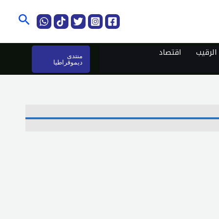
البحث
لرقيب
اقتصاد
منتدى
ديموقراطيا