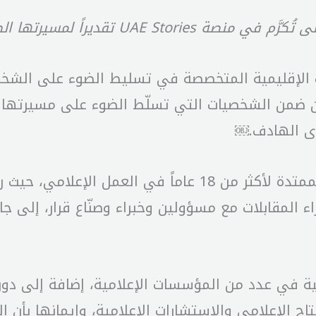
لمسيرتها الصحافية وتأثيرها الإعلامي
U، إحدى أبرز المنصات الإقليمية المتخصصة في تسليط الضوء ع
كون ضمن الشخصيات التي تسلّط الضوء على مسيرتها 
وى الهادف.￼
ويستعرض التقرير رحلة جوزيان الحاج موسى الممتدة لأكثر من
إجراء المقابلات مع مسؤولين وخبراء وصنّاع قرار، إل
Cons، التي تُعنى بالإنتاج الإعلامي والاستشارات الإعلامية، وإ