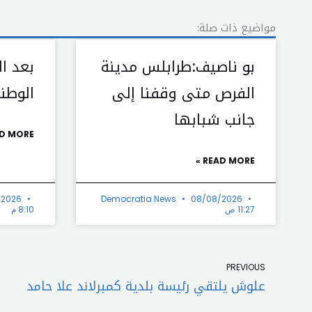
مواضيع ذات صلة:
بو ناصيف:طرابلس مدينة
بعد ال
الفرص متى وقفنا إلى
الوطني
جانب شبابها
D MORE »
READ MORE »
/2026
Democratia News
08/08/2026
11:27 ص
8:10 م
Prev
PREVIOUS
علوش يلتقي رئيسة بلدية كمبرلاند علا حامد