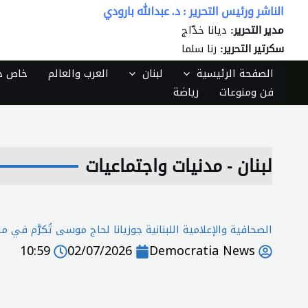
خطي
الناشر ورئيس التحرير : د. عبدالله بارودي
لى
ديانا خدّاج
مدير التحرير:
لمحتوى
رنا سلما
سكرتير التحرير:
الصفحة الرئيسية
لبنان
العرب والعالم
خاص دي
فن ومنوعات
رياضة
لبنان - مدنيات واجتماعيات
الصحافية والإعلامية اللبنانية جوزيانا لحاج موسى تُكرَّم في منصة UAE تقديراً لمسيرتها الصحافة وتأثيرها ا
10:59
02/07/2026
Democratia News