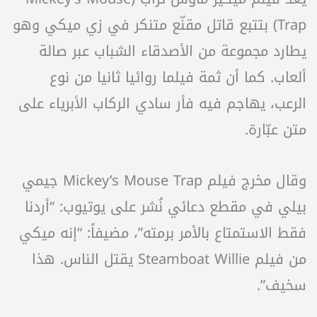
Trap) بتتبع قاتل مقنّع متنكر في زي ميكي وهو
يطارد مجموعة من الأصدقاء الشباب عبر صالة
ألعاب. كما أن ثمة فيلما روائيا ثانيا من نوع
الرعب، يهاجم فيه فأر سادي الركاب الأبرياء على
متن عبّارة.
وقال مخرج فيلم Mickey’s Mouse Trap جيمي
بيلي في مقطع دعائي نُشر على يوتيوب: “أردنا
فقط الاستمتاع بالأمر برمته”، مضيفاً: “إنه ميكي
من فيلم Steamboat Willie يقتل الناس. هذا
سخيف”.