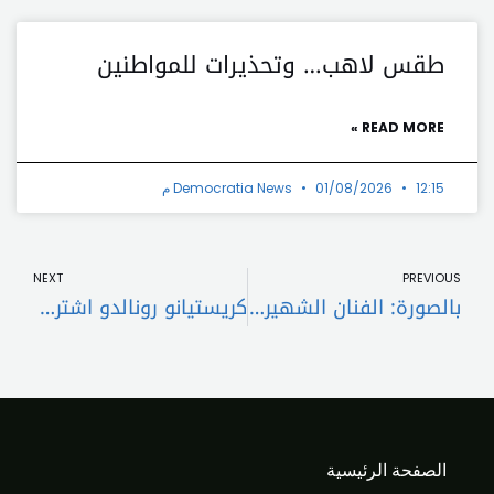
طقس لاهب… وتحذيرات للمواطنين
READ MORE »
12:15 م
01/08/2026
Democratia News
t
Prev
NEXT
PREVIOUS
بالصورة: الفنان الشهير يرعب جمهوره.. ظهر بوجه مليء بالكدمات والجروح
كريستيانو رونالدو اشترى قصراً في جزيرة النخيل
الصفحة الرئيسية