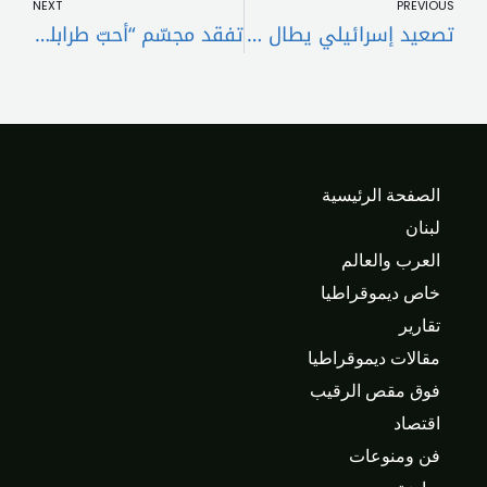
NEXT
PREVIOUS
تصعيد إسرائيلي يطال قضاء صيدا… قصف جويّ ومدفعيّ مكثّف على الجنوب
تفقد مجسّم “أحبّ طرابلس” بعد سرقة أسلاكه الكهربائيةمطر: سنواجه أي مشروع يضرب إستقرار مدينتنا
الصفحة الرئيسية
لبنان
العرب والعالم
خاص ديموقراطيا
تقارير
مقالات ديموقراطيا
فوق مقص الرقيب
اقتصاد
فن ومنوعات