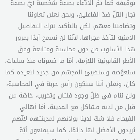
توقيفه كما تمّ الادّعاء بصفة شخصية أيّ بصفة
تجار التلّ ضدّ الفاعلين، ونحن نعلن تعاوننا
وتضامننا معهم، لكن بالتأكيد نترك التفاصيل
الأمنية لتأخذ مجراها، لأنّنا لن نسمح أبدًا بمرور
هذا الأسلوب من دون محاسبة ومتابعة وفق
الأطر القانونية اللازمة، أمّا ما خسرناه منذ ساعات،
سنعوّضه وسنضيئ المجسّم من جديد لنعيده كما
كان، ونعلن أنّنا سنكون رأس حربة في المحاسبة،
ولن ننام في ظلّ وجود فلتان وتخريب، خاصّة من
قبل من لديه مشاكل مع المدينة، أمّا أهالي
الفيحاء فلا شكّ لدينا بولائهم لمدينتهم لأنّهم
يُريدون الأفضل لها دائمًا، كما سيمنعون أيّة