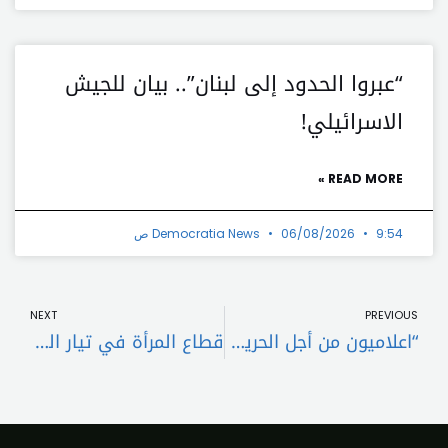
“عبروا الحدود إلى لبنان”.. بيان للجيش
الاسرائيلي!
READ MORE »
9:54 ص
06/08/2026
Democratia News
t
Prev
NEXT
PREVIOUS
“اعلاميون من أجل الحرية” استنكرت استهداف حمزة الدحدوح
قطاع المرأة في تيار العزم نظم صباحيّة شعريّة تحت عنوان :” أصوات لها ظلال. “