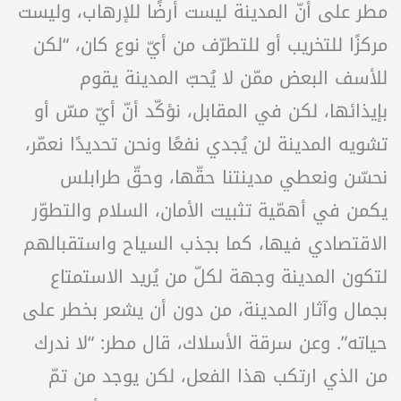
مطر على أنّ المدينة ليست أرضًا للإرهاب، وليست
مركزًا للتخريب أو للتطرّف من أيّ نوع كان، “لكن
للأسف البعض ممّن لا يُحبّ المدينة يقوم
بإيذائها، لكن في المقابل، نؤكّد أنّ أيّ مسّ أو
تشويه المدينة لن يُجدي نفعًا ونحن تحديدًا نعمّر،
نحسّن ونعطي مدينتنا حقّها، وحقّ طرابلس
يكمن في أهمّية تثبيت الأمان، السلام والتطوّر
الاقتصادي فيها، كما بجذب السياح واستقبالهم
لتكون المدينة وجهة لكلّ من يُريد الاستمتاع
بجمال وآثار المدينة، من دون أن يشعر بخطر على
حياته”. وعن سرقة الأسلاك، قال مطر: “لا ندرك
من الذي ارتكب هذا الفعل، لكن يوجد من تمّ