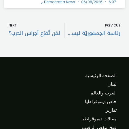
6:07 م
06/08/2026
Democratia News
t
Prev
NEXT
PREVIOUS
رئاسة الجمهوريّة ليست بدلًا عن ضائع، ولن تكون جائزة ترضية لمحور المقاومة
لمَن تُقرَع أجراس الحرب؟
الصفحة الرئيسية
لبنان
العرب والعالم
خاص ديموقراطيا
تقارير
مقالات ديموقراطيا
فوق مقص الرقيب