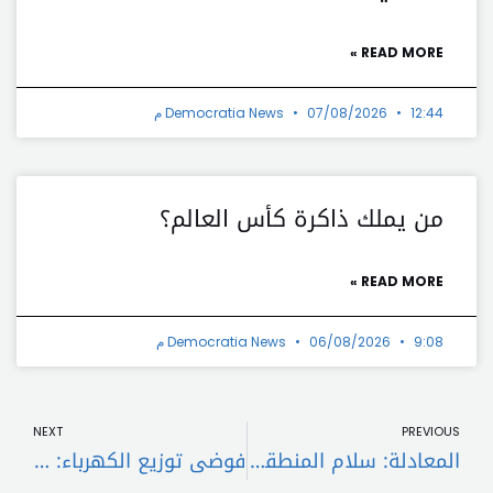
READ MORE »
12:44 م
07/08/2026
Democratia News
من يملك ذاكرة كأس العالم؟
READ MORE »
9:08 م
06/08/2026
Democratia News
t
Prev
NEXT
PREVIOUS
المعادلة: سلام المنطقة.. من سلام الجنوب!
فوضى توزيع الكهرباء: الحقّ على غرفة التحكّم!