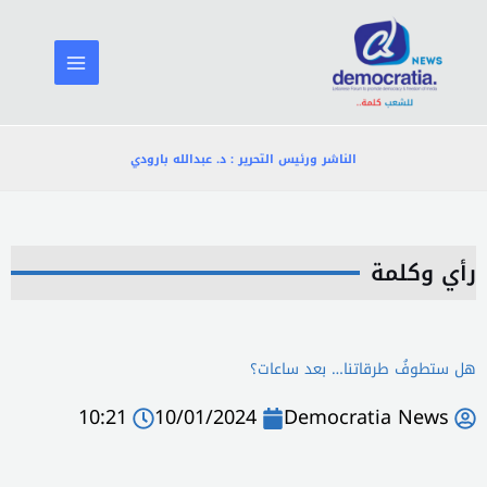
خطي
لى
لمحتوى
الناشر ورئيس التحرير : د. عبدالله بارودي
رأي وكلمة
هل ستطوفُ طرقاتنا… بعد ساعات؟
10:21
10/01/2024
Democratia News