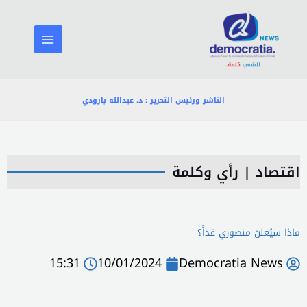
خطي
لى
لمحتوى
الناشر ورئيس التحرير : د. عبدالله بارودي
اقتصاد
|
رأي وكلمة
ماذا سيُعلن منصوري غداً؟
15:31
10/01/2024
Democratia News