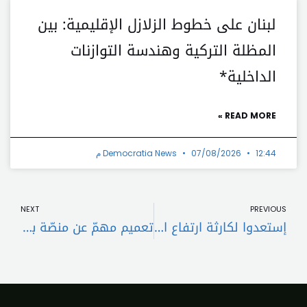
لبنان على خطوط الزلازل الإقليمية: بين
المظلة التركية وهندسة التوازنات
الداخلية*
READ MORE »
12:44 م
07/08/2026
Democratia News
t
Prev
NEXT
PREVIOUS
إستعدوا لكارثة ارتفاع الاسعار التي ستضرب لبنان في الـ2024
تعميم مهمّ عن منصّة بلومبرغ