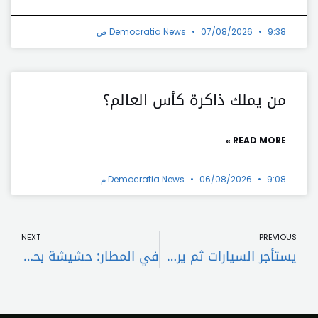
9:38 ص
07/08/2026
Democratia News
من يملك ذاكرة كأس العالم؟
READ MORE »
9:08 م
06/08/2026
Democratia News
t
Prev
NEXT
PREVIOUS
يستأجر السيارات ثم يرهنها ويبيعها… وقع في قبضة أمن الدّولة
في المطار: حشيشة بحوزة سيّدتين!