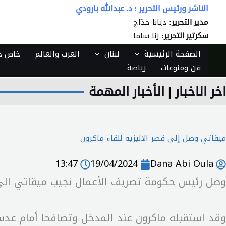
خطي
الناشر ورئيس التحرير : د. عبدالله بارودي
لى
ديانا خدّاج
مدير التحرير:
لمحتوى
رنا سلما
سكرتير التحرير:
الصفحة الرئيسية
لبنان
العرب والعالم
خاص دي
فن ومنوعات
رياضة
اخر الاخبار
|
الأخبار المهمة
ميقاتي وصل إلى قصر الاليزيه للقاء ماكرون
13:47
19/04/2024
Dana Abi Oula
وصل رئيس حكومة تصريف الأعمال نجيب ميقاتي الى قص
وقد استقبله ماكرون عند المدخل وتصافحا أمام عدسا